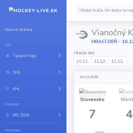
Hlavná stránka
Vianočný 
HRACÍ DEŇ - 10.1
LIGY
Hracie dni:
Tipsport liga
10.12.
11.12.
12.12.
NHL
10.12.2025
KHL
Slovensko
Nórs
TURNAJE
7
4
MS 2026
STRÁNKA