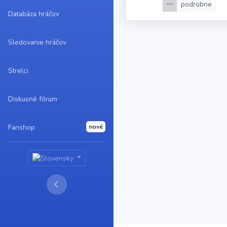
podrobne
Databáza hráčov
Sledovanie hráčov
Strelci
Diskusné fórum
Fanshop
nové