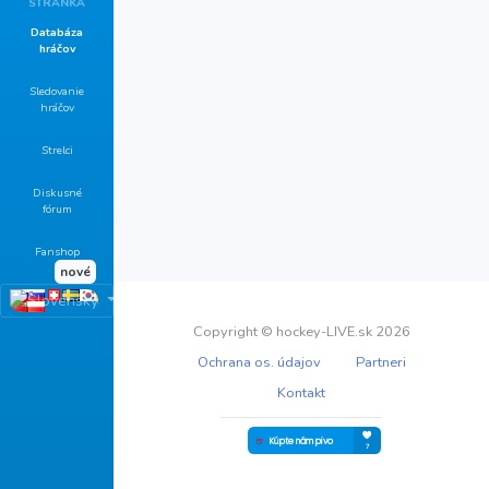
STRÁNKA
Databáza
hráčov
Sledovanie
hráčov
Strelci
Diskusné
fórum
Fanshop
nové
Copyright © hockey-LIVE.sk 2026
Ochrana os. údajov
Partneri
Kontakt