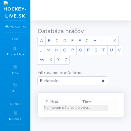
Hlavná stránka
Databáza hráčov
LIGY
A
B
C
D
E
F
G
H
I
J
K
L
M
N
O
P
Q
R
S
T
U
V
Tipsport liga
W
X
Y
Z
Filtrovanie podľa tímu:
NHL
KHL
#
Hráč
Tímy
TURNAJE
Nahrávam dáta zo servera...
MS 2026