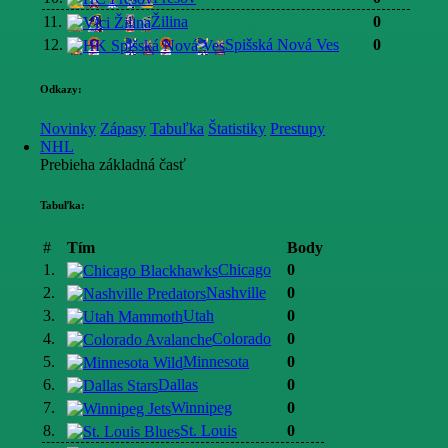
11.
Žilina
0
12.
Spišská Nová Ves
0
Odkazy:
Novinky
Zápasy
Tabuľka
Štatistiky
Prestupy
NHL
Prebieha základná časť
Tabuľka:
#
Tím
Body
1.
Chicago
0
2.
Nashville
0
3.
Utah
0
4.
Colorado
0
5.
Minnesota
0
6.
Dallas
0
7.
Winnipeg
0
8.
St. Louis
0