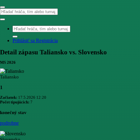
Prihlásiť sa
Registrácia
Detail zápasu Taliansko vs. Slovensko
MS 2026
Taliansko
1
Začiatok:
17.5.2026 12:20
Počet tipujúcich:
7
konečný stav
podrobne
Slovensko