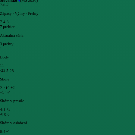
4
Slovensko
(MS 2026)
7-0-7
Zápasy - Výhry - Prehry
7-4-3
7 prehier
Aktuálna séria
3 prehry
1
Body
11
-23
5:28
Skóre
+2
21:19
+1
1:0
Skóre v presile
+3
4:1
-6
0:6
Skóre v oslabení
-4
0:4