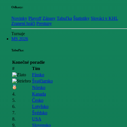
Odkazy:
Novinky
Playoff
Zápasy
Tabuľka
Štatistiky
Slováci v KHL
Zranení hráči
Prestupy
Turnaje
MS 2026
Tabuľka:
Konečné poradie
#
Tím
Fínsko
Švajčiarsko
Nórsko
4.
Kanada
5.
Česko
6.
Lotyšsko
7.
Švédsko
8.
USA
9.
Slovensko