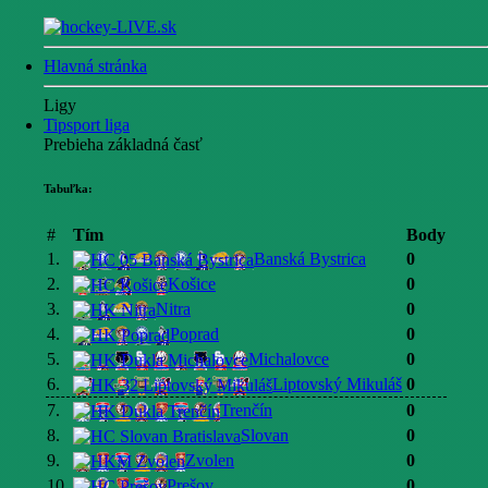
Hlavná stránka
Ligy
Tipsport liga
Prebieha základná časť
Tabuľka:
#
Tím
Body
1.
Banská Bystrica
0
2.
Košice
0
3.
Nitra
0
4.
Poprad
0
5.
Michalovce
0
6.
Liptovský Mikuláš
0
7.
Trenčín
0
8.
Slovan
0
9.
Zvolen
0
10.
Prešov
0