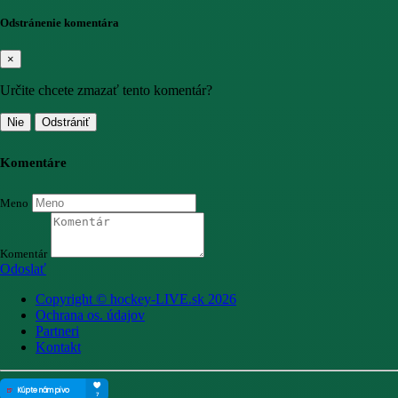
Odstránenie komentára
×
Určite chcete zmazať tento komentár?
Nie
Odstrániť
Komentáre
Meno
Komentár
Odoslať
Copyright © hockey-LIVE.sk 2026
Ochrana os. údajov
Partneri
Kontakt