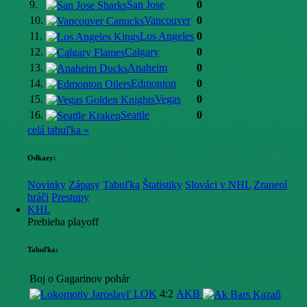
9.
San Jose
0
10.
Vancouver
0
11.
Los Angeles
0
12.
Calgary
0
13.
Anaheim
0
14.
Edmonton
0
15.
Vegas
0
16.
Seattle
0
celá tabuľka »
Odkazy:
Novinky
Zápasy
Tabuľka
Štatistiky
Slováci v NHL
Zranení
hráči
Prestupy
KHL
Prebieha playoff
Tabuľka:
Boj o Gagarinov pohár
LOK
4:2
AKB