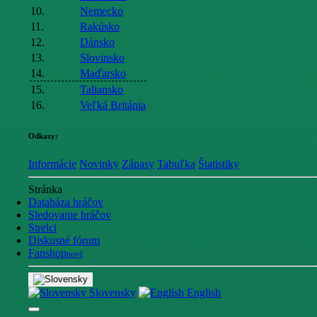
10.
Nemecko
11.
Rakúsko
12.
Dánsko
13.
Slovinsko
14.
Maďarsko
15.
Taliansko
16.
Veľká Británia
Odkazy:
Informácie
Novinky
Zápasy
Tabuľka
Štatistiky
Stránka
Databáza hráčov
Sledovanie hráčov
Strelci
Diskusné fórum
Fanshop
nové
Slovensky
English