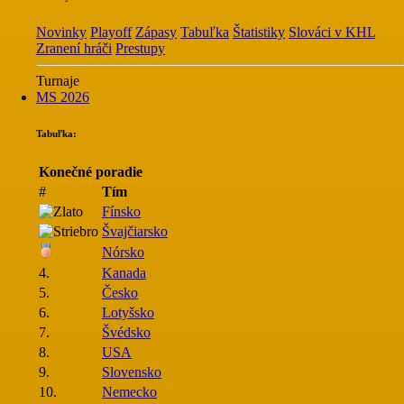
Novinky
Playoff
Zápasy
Tabuľka
Štatistiky
Slováci v KHL
Zranení hráči
Prestupy
Turnaje
MS 2026
Tabuľka:
Konečné poradie
#
Tím
Fínsko
Švajčiarsko
Nórsko
4.
Kanada
5.
Česko
6.
Lotyšsko
7.
Švédsko
8.
USA
9.
Slovensko
10.
Nemecko