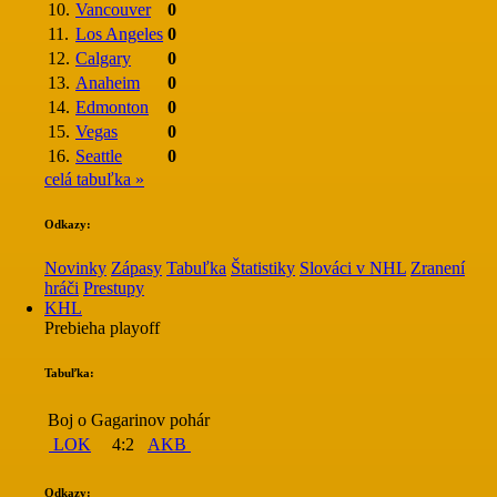
10.
Vancouver
0
11.
Los Angeles
0
12.
Calgary
0
13.
Anaheim
0
14.
Edmonton
0
15.
Vegas
0
16.
Seattle
0
celá tabuľka »
Odkazy:
Novinky
Zápasy
Tabuľka
Štatistiky
Slováci v NHL
Zranení
hráči
Prestupy
KHL
Prebieha playoff
Tabuľka:
Boj o Gagarinov pohár
LOK
4:2
AKB
Odkazy: