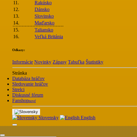
11.
Rakúsko
12.
Dánsko
13.
Slovinsko
14.
Maďarsko
15.
Taliansko
16.
Veľká Británia
Odkazy:
Informácie
Novinky
Zápasy
Tabuľka
Štatistiky
Stránka
Databáza hráčov
Sledovanie hráčov
Strelci
Diskusné fórum
Fanshop
nové
Slovensky
English