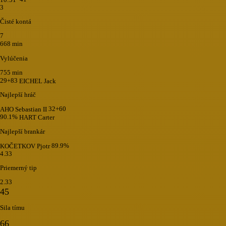
3
Čisté kontá
7
668 min
Vylúčenia
755 min
29+83
EICHEL Jack
Najlepší hráč
32+60
AHO Sebastian II
90.1%
HART Carter
Najlepší brankár
89.9%
KOČETKOV Pjotr
4.33
Priemerný tip
2.33
45
Sila tímu
66