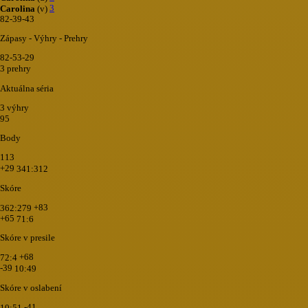
3
Carolina
(v)
82-39-43
Zápasy - Výhry - Prehry
82-53-29
3 prehry
Aktuálna séria
3 výhry
95
Body
113
+29
341:312
Skóre
+83
362:279
+65
71:6
Skóre v presile
+68
72:4
-39
10:49
Skóre v oslabení
-41
10:51