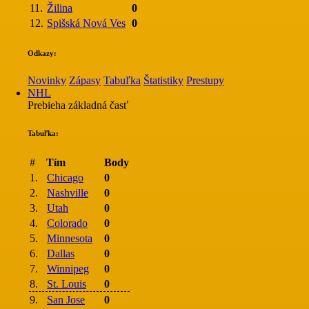
11.
Žilina
0
12.
Spišská Nová Ves
0
Odkazy:
Novinky
Zápasy
Tabuľka
Štatistiky
Prestupy
NHL
Prebieha základná časť
Tabuľka:
#
Tím
Body
1.
Chicago
0
2.
Nashville
0
3.
Utah
0
4.
Colorado
0
5.
Minnesota
0
6.
Dallas
0
7.
Winnipeg
0
8.
St. Louis
0
9.
San Jose
0