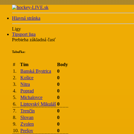
Hlavná stránka
Ligy
Tipsport liga
Prebieha základná časť
Tabuľka:
#
Tím
Body
1.
Banská Bystrica
0
2.
Košice
0
3.
Nitra
0
4.
Poprad
0
5.
Michalovce
0
6.
Liptovský Mikuláš
0
7.
Trenčín
0
8.
Slovan
0
9.
Zvolen
0
10.
Prešov
0