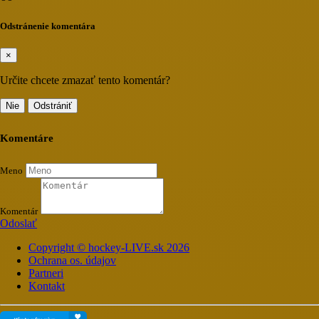
Odstránenie komentára
×
Určite chcete zmazať tento komentár?
Nie
Odstrániť
Komentáre
Meno
Komentár
Odoslať
Copyright © hockey-LIVE.sk 2026
Ochrana os. údajov
Partneri
Kontakt