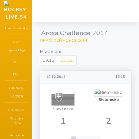
Hlavná stránka
Arosa Challenge 2014
HRACÍ DEŇ - 19.12.2014
LIGY
Tipsport liga
Hracie dni:
19.12.
20.12.
NHL
KHL
19.12.2014
16:15
TURNAJE
MS 2026
Bielorusko
Slovensko
STRÁNKA
1
2
Databáza
hráčov
Sledovanie