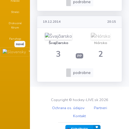
hráčov
podrobne
Strelci
19.12.2014
20:15
Diskusné
fórum
Fanshop
Švajčiarsko
Nórsko
nové
3
2
PP
podrobne
Copyright © hockey-LIVE.sk 2026
Ochrana os. údajov
Partneri
Kontakt