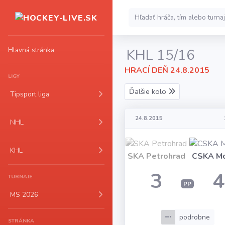
Hlavná stránka
KHL 15/16
HRACÍ DEŇ 24.8.2015
LIGY
Ďalšie kolo
Tipsport liga
24.8.2015
NHL
KHL
SKA Petrohrad
CSKA M
3
4
TURNAJE
PP
MS 2026
podrobne
STRÁNKA