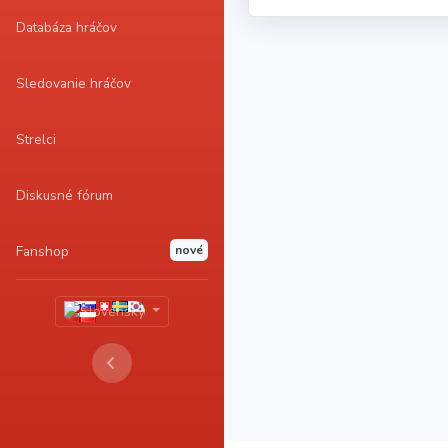
Databáza hráčov
Sledovanie hráčov
Strelci
Diskusné fórum
Fanshop
nové