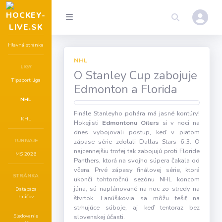
Hlavná stránka
NHL
LIGY
O Stanley Cup zabojuje
Tipsport liga
Edmonton a Florida
NHL
Finále Stanleyho pohára má jasné kontúry!
KHL
Hokejisti
Edmontonu Oilers
si v noci na
dnes vybojovali postup, keď v piatom
TURNAJE
zápase série zdolali Dallas Stars 6:3. O
najcennejšiu trofej tak zabojujú proti Floride
MS 2026
Panthers, ktorá na svojho súpera čakala od
včera. Prvé zápasy finálovej série, ktorá
STRÁNKA
ukončí tohtoročnú sezónu NHL koncom
júna, sú naplánované na noc zo stredy na
Databáza
hráčov
štvrtok. Fanúšikovia sa môžu tešiť na
strhujúce súboje, aj keď tentoraz bez
Sledovanie
slovenskej účasti.