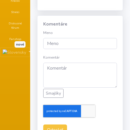
hráčov
Strelci
Komentáre
Diskusné
fórum
Meno
Fanshop
nové
Komentár
Smajlíky