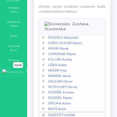
STRÁNKA
(Zmeny oproti úvodným zostavám budú
Databáza
uvedené zelenou farbou.)
hráčov
Sledovanie
Zostava
hráčov
Slovenska
Strelci
F
ČEDERLE Sebastián
F
FAŠKO-RUDÁŠ Martin
Diskusné
F
HRIVÍK Marek
fórum
F
CHROMIAK Martin
F
KOLLÁR Andrej
Fanshop
F
LIŠKA Adam
nové
F
MEŠÁR Filip
F
MINÁRIK Jakub
F
OKULIAR Oliver
F
PETROVSKÝ Servác
F
POSPÍŠIL Kristián
F
POSPÍŠIL Martin
F
SÝKORA Adam
F
NAUŠ Aurel
D
GAJDOŠ František