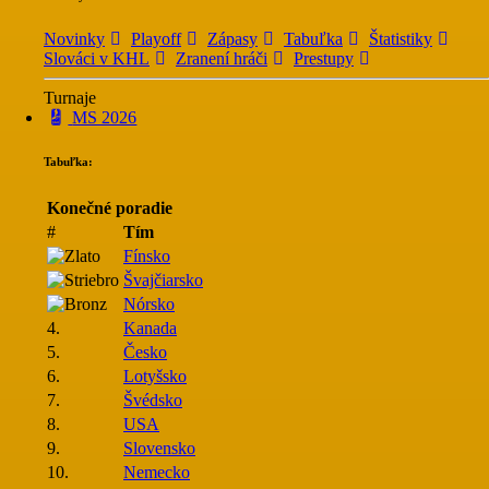
Novinky
Playoff
Zápasy
Tabuľka
Štatistiky
Slováci v KHL
Zranení hráči
Prestupy
Turnaje
MS 2026
Tabuľka:
Konečné poradie
#
Tím
Fínsko
Švajčiarsko
Nórsko
4.
Kanada
5.
Česko
6.
Lotyšsko
7.
Švédsko
8.
USA
9.
Slovensko
10.
Nemecko