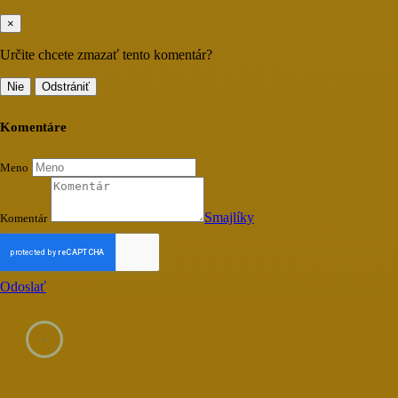
×
Určite chcete zmazať tento komentár?
Nie
Odstrániť
Komentáre
Meno
Smajlíky
Komentár
Odoslať