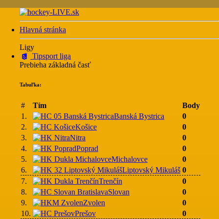
Hlavná stránka
Ligy
Tipsport liga
Prebieha základná časť
Tabuľka:
#
Tím
Body
1.
Banská Bystrica
0
2.
Košice
0
3.
Nitra
0
4.
Poprad
0
5.
Michalovce
0
6.
Liptovský Mikuláš
0
7.
Trenčín
0
8.
Slovan
0
9.
Zvolen
0
10.
Prešov
0