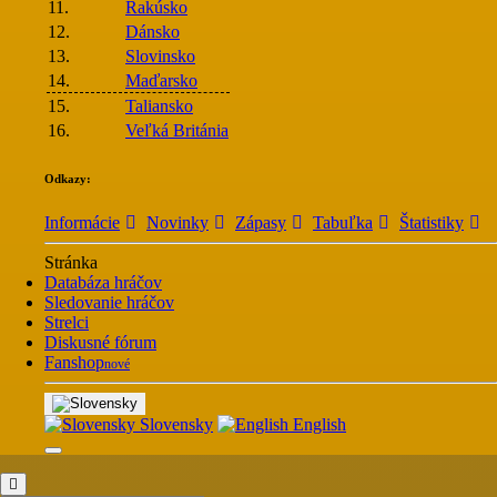
11.
Rakúsko
12.
Dánsko
13.
Slovinsko
14.
Maďarsko
15.
Taliansko
16.
Veľká Británia
Odkazy:
Informácie
Novinky
Zápasy
Tabuľka
Štatistiky
Stránka
Databáza hráčov
Sledovanie hráčov
Strelci
Diskusné fórum
Fanshop
nové
Slovensky
English