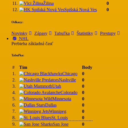
11.
Žilina
0
12.
Spišská Nová Ves
0
Odkazy:
Novinky
Zápasy
Tabuľka
Štatistiky
Prestupy
NHL
Prebieha základná časť
Tabuľka:
#
Tím
Body
1.
Chicago
0
2.
Nashville
0
3.
Utah
0
4.
Colorado
0
5.
Minnesota
0
6.
Dallas
0
7.
Winnipeg
0
8.
St. Louis
0
9.
San Jose
0