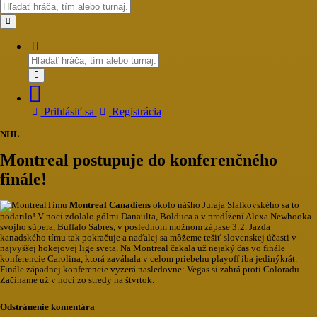
Prihlásiť sa
Registrácia
NHL
Montreal postupuje do konferenčného
finále!
Tímu
Montreal Canadiens
okolo nášho Juraja Slafkovského sa to
podarilo! V noci zdolalo gólmi Danaulta, Bolduca a v predĺžení Alexa Newhooka
svojho súpera, Buffalo Sabres, v poslednom možnom zápase 3:2. Jazda
kanadského tímu tak pokračuje a naďalej sa môžeme tešiť slovenskej účasti v
najvyššej hokejovej lige sveta. Na Montreal čakala už nejaký čas vo finále
konferencie Carolina, ktorá zaváhala v celom priebehu playoff iba jedinýkrát.
Finále západnej konferencie vyzerá nasledovne: Vegas si zahrá proti Coloradu.
Začíname už v noci zo stredy na štvrtok.
Odstránenie komentára