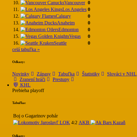
10.
Vancouver
0
11.
Los Angeles
0
12.
Calgary
0
13.
Anaheim
0
14.
Edmonton
0
15.
Vegas
0
16.
Seattle
0
celá tabuľka »
Odkazy:
Novinky
Zápasy
Tabuľka
Štatistiky
Slováci v NHL
Zranení hráči
Prestupy
KHL
Prebieha playoff
Tabuľka:
Boj o Gagarinov pohár
LOK
4:2
AKB
Odkazy: