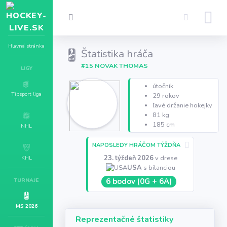
Hlavná stránka
Štatistika hráča
#15 NOVAK THOMAS
LIGY
útočník
Tipsport liga
29 rokov
ľavé držanie hokejky
81 kg
185 cm
NHL
NAPOSLEDY HRÁČOM TÝŽDŇA
23. týždeň 2026
v drese
KHL
USA
s bilanciou
TURNAJE
6 bodov (0G + 6A)
MS 2026
Reprezentačné štatistiky