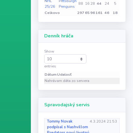
NHL
Pittsburgh
88
16
28
44
24
5
0
25/26
Penguins
Celkovo
297
65
96
161
46
18
0
Denník hráča
Show
entries
Dátum
Udalosť
Nahrávam dáta zo servera
Spravodajský servis
Tommy Novak
4.3.2024 21:53
podpísal s Nashvillom
Predators novú životnú