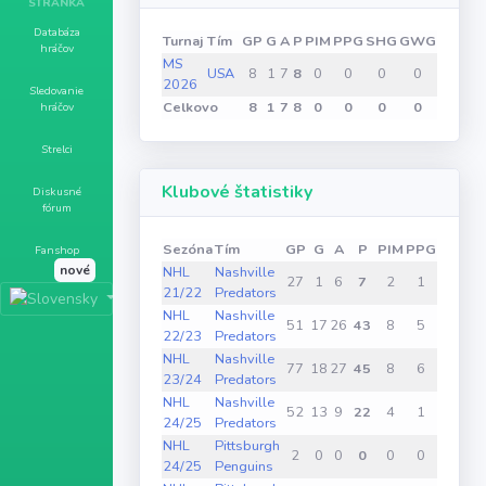
STRÁNKA
Databáza
Turnaj
Tím
GP
G
A
P
PIM
PPG
SHG
GWG
hráčov
MS
USA
8
1
7
8
0
0
0
0
2026
Sledovanie
Celkovo
8
1
7
8
0
0
0
0
hráčov
Strelci
Klubové štatistiky
Diskusné
fórum
Sezóna
Tím
GP
G
A
P
PIM
PPG
SHG
G
Fanshop
nové
NHL
Nashville
27
1
6
7
2
1
0
21/22
Predators
NHL
Nashville
51
17
26
43
8
5
0
22/23
Predators
NHL
Nashville
77
18
27
45
8
6
0
23/24
Predators
NHL
Nashville
52
13
9
22
4
1
0
24/25
Predators
NHL
Pittsburgh
2
0
0
0
0
0
0
24/25
Penguins