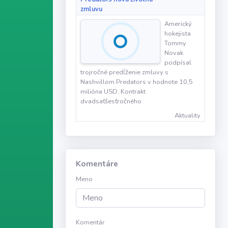
zmluvu
Americký
hokejista
Tommy
Novak
podpísal
trojročné predĺženie zmluvy s
Nashvillom Predators v hodnote 10,5
milióna USD. Kontrakt
dvadsaťšesťročného
Aktuality
Komentáre
Meno
Komentár