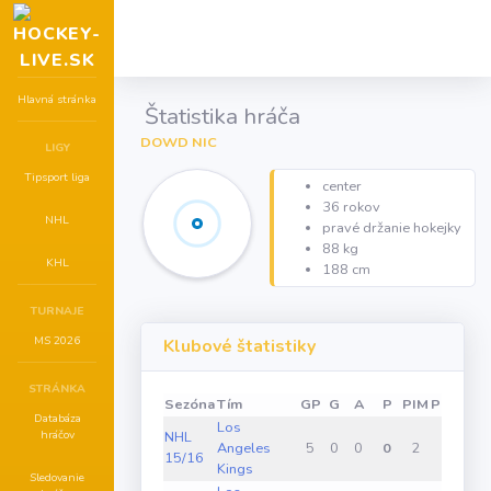
Hlavná stránka
Štatistika hráča
DOWD NIC
LIGY
Tipsport liga
center
36 rokov
NHL
pravé držanie hokejky
88 kg
KHL
188 cm
TURNAJE
MS 2026
Klubové štatistiky
STRÁNKA
Sezóna
Tím
GP
G
A
P
PIM
PPG
SH
Databáza
Los
hráčov
NHL
Angeles
5
0
0
0
2
0
0
15/16
Kings
Sledovanie