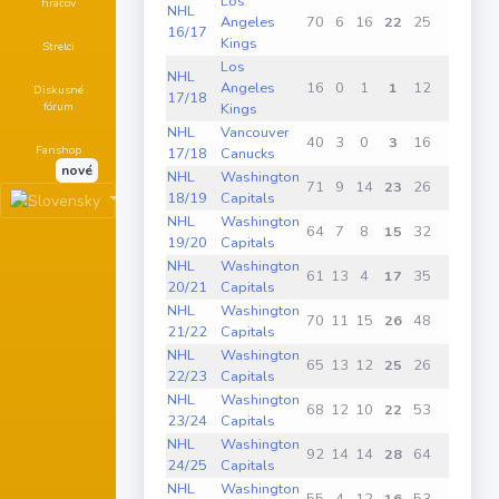
Los
hráčov
NHL
Angeles
70
6
16
22
25
1
0
16/17
Kings
Strelci
Los
NHL
Angeles
16
0
1
1
12
0
0
Diskusné
17/18
fórum
Kings
NHL
Vancouver
40
3
0
3
16
1
0
Fanshop
17/18
Canucks
nové
NHL
Washington
71
9
14
23
26
0
0
18/19
Capitals
NHL
Washington
64
7
8
15
32
0
3
19/20
Capitals
NHL
Washington
61
13
4
17
35
0
0
20/21
Capitals
NHL
Washington
70
11
15
26
48
0
1
21/22
Capitals
NHL
Washington
65
13
12
25
26
0
0
22/23
Capitals
NHL
Washington
68
12
10
22
53
0
0
23/24
Capitals
NHL
Washington
92
14
14
28
64
0
2
24/25
Capitals
NHL
Washington