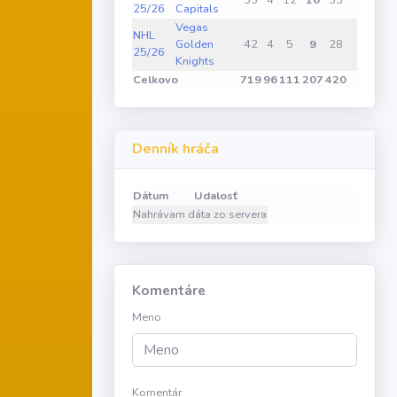
55
4
12
16
53
0
0
25/26
Capitals
Vegas
NHL
Golden
42
4
5
9
28
0
1
25/26
Knights
Celkovo
719
96
111
207
420
2
7
Denník hráča
Dátum
Udalosť
Nahrávam dáta zo servera
Komentáre
Meno
Komentár