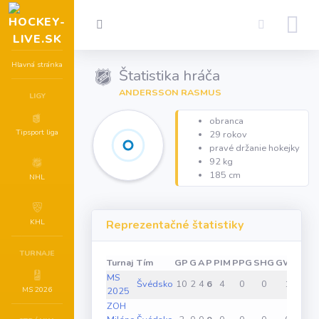
Hlavná stránka
Štatistika hráča
ANDERSSON RASMUS
LIGY
obranca
Tipsport liga
29 rokov
pravé držanie hokejky
92 kg
185 cm
NHL
KHL
Reprezentačné štatistiky
TURNAJE
Turnaj
Tím
GP
G
A
P
PIM
PPG
SHG
GWG
MS
Švédsko
10
2
4
6
4
0
0
1
MS 2026
2025
ZOH