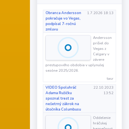
Obranca Andersson
1.7.2026 18:13
pokračuje vo Vegas,
podpísal 7-ročnú
zmluvu
Andersson
prišiel do
Vegas z
Calgary v
závere
prestupového obdobia v uplynulej
sezóne 2025/2026.
tasr
VIDEO Spoluhráč
22.10.2023
Adama Ružičku
13:52
spoznal trest za
nešetrný zákrok na
útočníka Columbusu
Oddelenie
hráčskej
bezpečnost