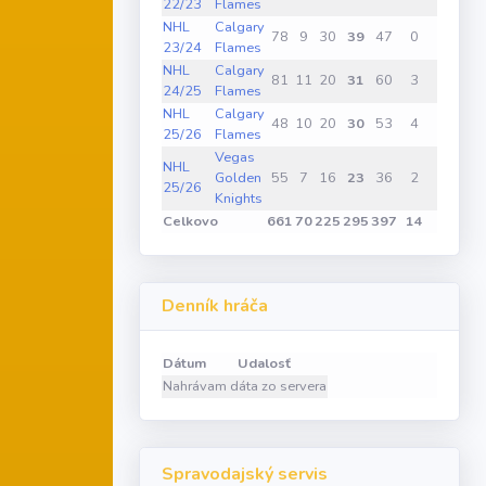
22/23
Flames
NHL
Calgary
78
9
30
39
47
0
1
23/24
Flames
NHL
Calgary
81
11
20
31
60
3
0
24/25
Flames
NHL
Calgary
48
10
20
30
53
4
0
25/26
Flames
Vegas
NHL
Golden
55
7
16
23
36
2
1
25/26
Knights
Celkovo
661
70
225
295
397
14
4
1
Denník hráča
Dátum
Udalosť
Nahrávam dáta zo servera
Spravodajský servis