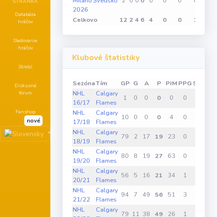
Miláno
Švédsko
2
0
0
0
0
0
0
0
STRÁNKA
2026
Databáza
Celkovo
12
2
4
6
4
0
0
1
hráčov
Sledovanie
hráčov
Klubové štatistiky
Strelci
Sezóna
Tím
GP
G
A
P
PIM
PPG
SHG
G
Diskusné
fórum
NHL
Calgary
1
0
0
0
0
0
0
16/17
Flames
Fanshop
NHL
Calgary
10
0
0
0
4
0
0
nové
17/18
Flames
NHL
Calgary
79
2
17
19
23
0
0
18/19
Flames
NHL
Calgary
80
8
19
27
63
0
0
19/20
Flames
NHL
Calgary
56
5
16
21
34
1
0
20/21
Flames
NHL
Calgary
94
7
49
56
51
3
1
21/22
Flames
NHL
Calgary
79
11
38
49
26
1
1