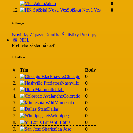
11.
Žilina
0
12.
Spišská Nová Ves
0
Odkazy:
Novinky
Zápasy
Tabuľka
Štatistiky
Prestupy
NHL
Prebieha základná časť
Tabuľka:
#
Tím
Body
1.
Chicago
0
2.
Nashville
0
3.
Utah
0
4.
Colorado
0
5.
Minnesota
0
6.
Dallas
0
7.
Winnipeg
0
8.
St. Louis
0
9.
San Jose
0