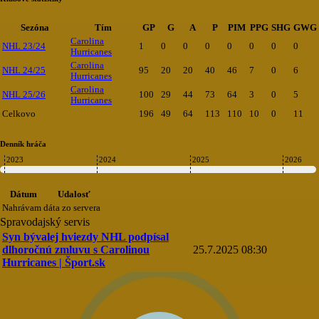
Sezóna
Tím
GP
G
A
P
PIM
PPG
SHG
GWG
Carolina
NHL 23/24
1
0
0
0
0
0
0
0
Hurricanes
Carolina
NHL 24/25
95
20
20
40
46
7
0
6
Hurricanes
Carolina
NHL 25/26
100
29
44
73
64
3
0
5
Hurricanes
Celkovo
196
49
64
113
110
10
0
11
Denník hráča
2023
2024
2025
2026
Dátum
Udalosť
Nahrávam dáta zo servera
Spravodajský servis
Syn bývalej hviezdy NHL podpísal
dlhoročnú zmluvu s Carolinou
25.7.2025 08:30
Hurricanes | Šport.sk