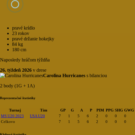
pravé krídlo
23 rokov
pravé držanie hokejky
84 kg
180 cm
Naposledy hráčom týždňa
26. týždeň 2026
v drese
Carolina Hurricanes
s bilanciou
2 body (1G + 1A)
Reprezentačné štatistiky
Turnaj
Tím
GP
G
A
P
PIM
PPG
SHG
GWG
MS U20 2023
USA U20
7
1
5
6
2
0
0
0
Celkovo
7
1
5
6
2
0
0
0
Klubové štatistiky