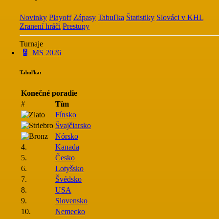
Novinky
Playoff
Zápasy
Tabuľka
Štatistiky
Slováci v KHL
Zranení hráči
Prestupy
Turnaje
MS 2026
Tabuľka:
Konečné poradie
#
Tím
Fínsko
Švajčiarsko
Nórsko
4.
Kanada
5.
Česko
6.
Lotyšsko
7.
Švédsko
8.
USA
9.
Slovensko
10.
Nemecko