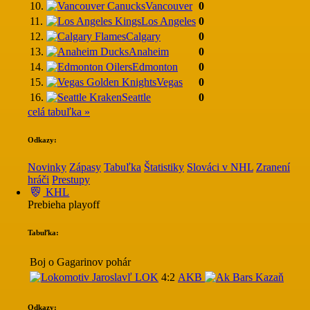
10.
Vancouver
0
11.
Los Angeles
0
12.
Calgary
0
13.
Anaheim
0
14.
Edmonton
0
15.
Vegas
0
16.
Seattle
0
celá tabuľka »
Odkazy:
Novinky
Zápasy
Tabuľka
Štatistiky
Slováci v NHL
Zranení
hráči
Prestupy
KHL
Prebieha playoff
Tabuľka:
Boj o Gagarinov pohár
LOK
4:2
AKB
Odkazy: