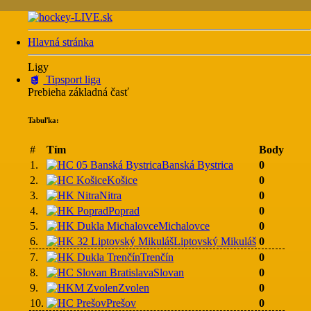
Hlavná stránka
Ligy
Tipsport liga
Prebieha základná časť
Tabuľka:
#
Tím
Body
1.
Banská Bystrica
0
2.
Košice
0
3.
Nitra
0
4.
Poprad
0
5.
Michalovce
0
6.
Liptovský Mikuláš
0
7.
Trenčín
0
8.
Slovan
0
9.
Zvolen
0
10.
Prešov
0