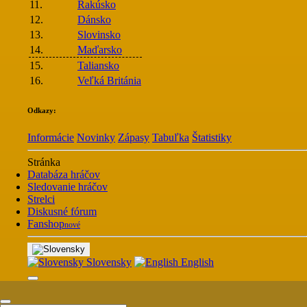
11.
Rakúsko
12.
Dánsko
13.
Slovinsko
14.
Maďarsko
15.
Taliansko
16.
Veľká Británia
Odkazy:
Informácie
Novinky
Zápasy
Tabuľka
Štatistiky
Stránka
Databáza hráčov
Sledovanie hráčov
Strelci
Diskusné fórum
Fanshop
nové
Slovensky
English