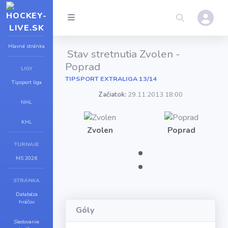
Hlavná stránka
Stav stretnutia Zvolen -
Poprad
LIGY
TIPSPORT EXTRALIGA 13/14
Tipsport liga
Začiatok:
29.11.2013 18:00
NHL
KHL
Zvolen
Poprad
:
TURNAJE
MS 2026
STRÁNKA
Databáza
hráčov
Góly
Sledovanie