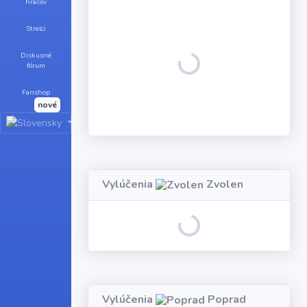
hráčov
Loading...
Strelci
Diskusné
fórum
Fanshop
nové
Vylúčenia
Zvolen
Loading...
Vylúčenia
Poprad