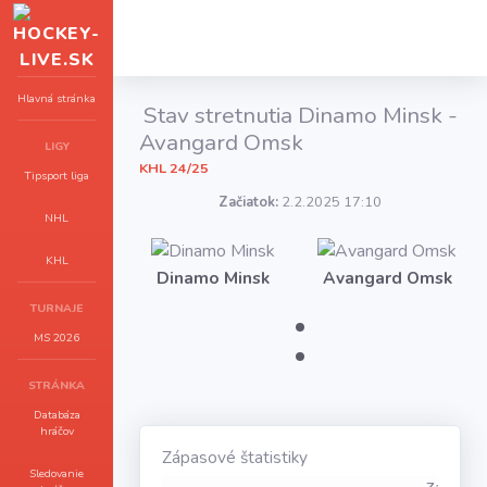
Hlavná stránka
Stav stretnutia Dinamo Minsk -
Avangard Omsk
LIGY
KHL 24/25
Tipsport liga
Začiatok:
2.2.2025 17:10
NHL
KHL
Dinamo Minsk
Avangard Omsk
:
TURNAJE
MS 2026
STRÁNKA
Databáza
hráčov
Zápasové štatistiky
Sledovanie