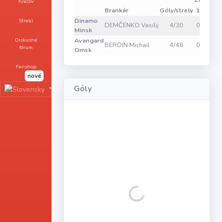
Zákroky
hráčov
Brankár
Góly/strely
1
2
3
Dinamo
Strelci
DEMČENKO Vasilij
4/30
0
0
0
Minsk
Diskusné
Avangard
BERDIN Michail
4/48
0
0
0
fórum
Omsk
Fanshop
nové
Góly
Loading...