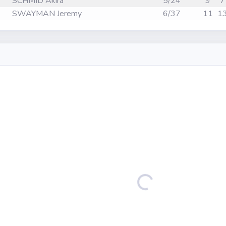
SCHMID Akira
5/24
9
7
SWAYMAN Jeremy
6/37
11
1
Loading...