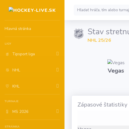
Hlavná stránka
Stav stretn
NHL 25/26
LIGY
Tipsport liga
Vegas
NHL
KHL
TURNAJE
Zápasové štatistiky
MS 2026
STRÁNKA