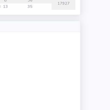
8
36
17927
3
13
35