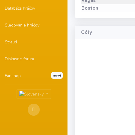
Vegas
Boston
Databáza hráčov
Sledovanie hráčov
Góly
Strelci
Diskusné fórum
Fanshop
nové