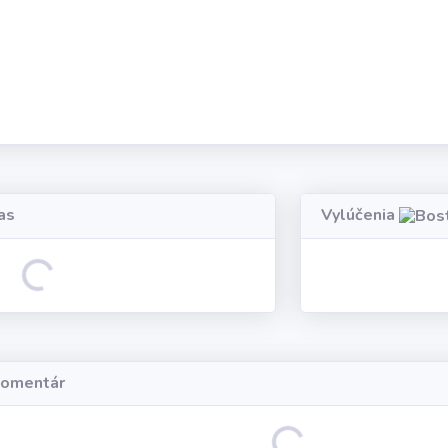
as
Vylúčenia
ding...
komentár
Loading...