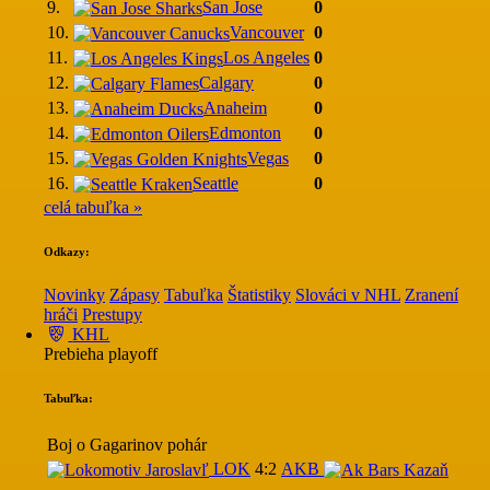
9.
San Jose
0
10.
Vancouver
0
11.
Los Angeles
0
12.
Calgary
0
13.
Anaheim
0
14.
Edmonton
0
15.
Vegas
0
16.
Seattle
0
celá tabuľka »
Odkazy:
Novinky
Zápasy
Tabuľka
Štatistiky
Slováci v NHL
Zranení
hráči
Prestupy
KHL
Prebieha playoff
Tabuľka:
Boj o Gagarinov pohár
LOK
4:2
AKB