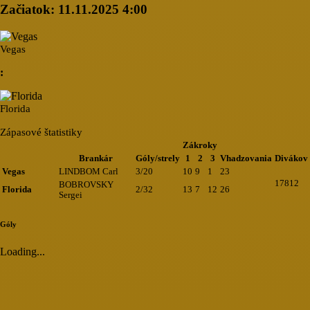
Začiatok:
11.11.2025 4:00
Vegas
:
Florida
Zápasové štatistiky
Zákroky
Brankár
Góly/strely
1
2
3
Vhadzovania
Divákov
Vegas
LINDBOM Carl
3/20
10
9
1
23
17812
BOBROVSKY
Florida
2/32
13
7
12
26
Sergei
Góly
Loading...