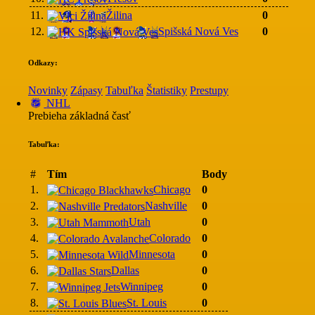
11.
Žilina
0
12.
Spišská Nová Ves
0
Odkazy:
Novinky
Zápasy
Tabuľka
Štatistiky
Prestupy
NHL
Prebieha základná časť
Tabuľka:
#
Tím
Body
1.
Chicago
0
2.
Nashville
0
3.
Utah
0
4.
Colorado
0
5.
Minnesota
0
6.
Dallas
0
7.
Winnipeg
0
8.
St. Louis
0