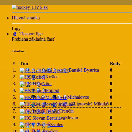
Hlavná stránka
Ligy
Tipsport liga
Prebieha základná časť
Tabuľka:
#
Tím
Body
1.
Banská Bystrica
0
2.
Košice
0
3.
Nitra
0
4.
Poprad
0
5.
Michalovce
0
6.
Liptovský Mikuláš
0
7.
Trenčín
0
8.
Slovan
0
9.
Zvolen
0
10.
Prešov
0