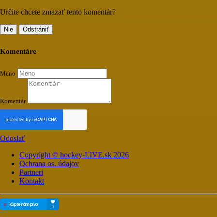
Určite chcete zmazať tento komentár?
Nie
Odstrániť
Komentáre
Meno
Komentár
Odoslať
Copyright © hockey-LIVE.sk 2026
Ochrana os. údajov
Partneri
Kontakt