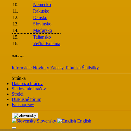
10.
Nemecko
11.
Rakúsko
12.
Dánsko
13.
Slovinsko
14.
Maďarsko
15.
Taliansko
16.
Veľká Británia
Odkazy:
Informácie
Novinky
Zápasy
Tabuľka
Štatistiky
Stránka
Databáza hráčov
Sledovanie hráčov
Strelci
Diskusné fórum
Fanshop
nové
Slovensky
English