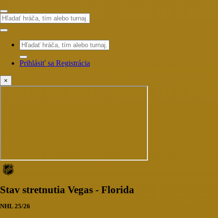
Prihlásiť sa
Registrácia
×
Stav stretnutia Vegas - Florida
NHL 25/26