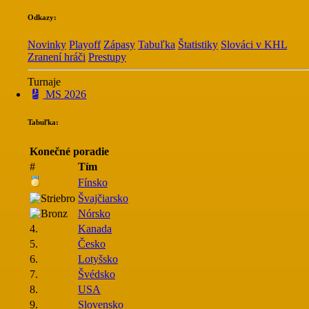
Odkazy:
Novinky
Playoff
Zápasy
Tabuľka
Štatistiky
Slováci v KHL
Zranení hráči
Prestupy
Turnaje
MS 2026
Tabuľka:
Konečné poradie
#
Tím
Fínsko
Švajčiarsko
Nórsko
4.
Kanada
5.
Česko
6.
Lotyšsko
7.
Švédsko
8.
USA
9.
Slovensko