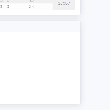
13
2
29
16087
3
0
34