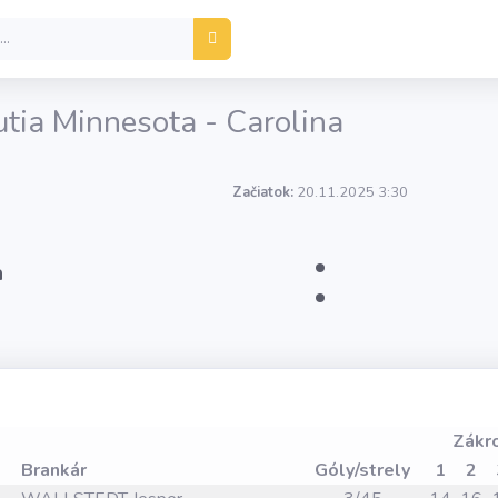
utia Minnesota - Carolina
Začiatok:
20.11.2025 3:30
:
a
Zákr
Brankár
Góly/strely
1
2