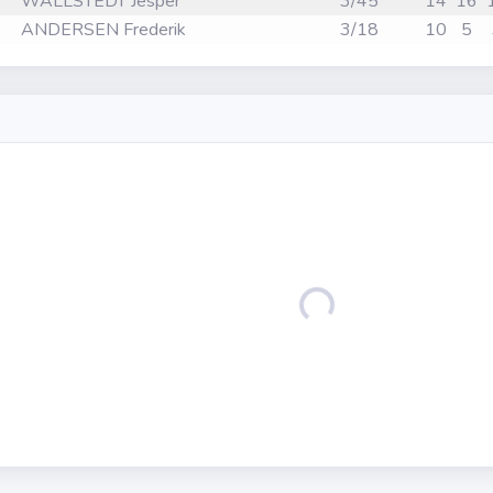
WALLSTEDT Jesper
3/45
14
16
ANDERSEN Frederik
3/18
10
5
Loading...