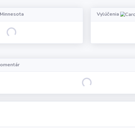
Minnesota
Vylúčenia
Loading...
komentár
Loading...