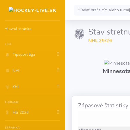
Hlavná stránka
Stav stretn
NHL 25/26
LIGY
Tipsport liga
Minnesot
NHL
KHL
TURNAJE
Zápasové štatistiky
MS 2026
STRÁNKA