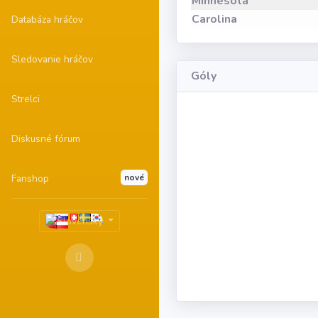
Minnesota
Carolina
Databáza hráčov
Sledovanie hráčov
Góly
Strelci
Diskusné fórum
Fanshop
nové