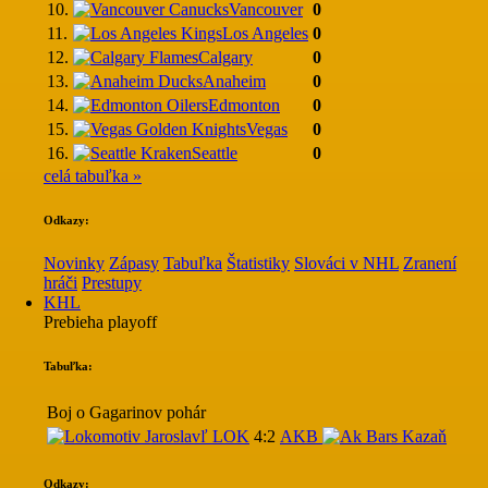
10.
Vancouver
0
11.
Los Angeles
0
12.
Calgary
0
13.
Anaheim
0
14.
Edmonton
0
15.
Vegas
0
16.
Seattle
0
celá tabuľka »
Odkazy:
Novinky
Zápasy
Tabuľka
Štatistiky
Slováci v NHL
Zranení
hráči
Prestupy
KHL
Prebieha playoff
Tabuľka:
Boj o Gagarinov pohár
LOK
4:2
AKB
Odkazy: