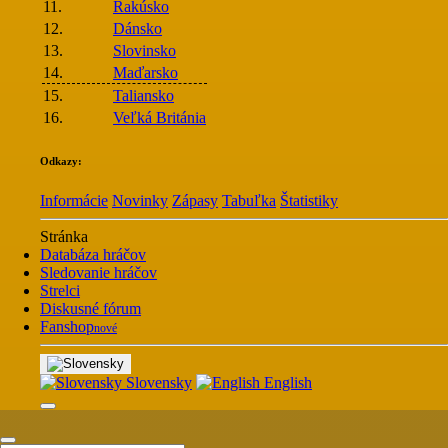
11.
Rakúsko
12.
Dánsko
13.
Slovinsko
14.
Maďarsko
15.
Taliansko
16.
Veľká Británia
Odkazy:
Informácie
Novinky
Zápasy
Tabuľka
Štatistiky
Stránka
Databáza hráčov
Sledovanie hráčov
Strelci
Diskusné fórum
Fanshop
nové
Slovensky
English