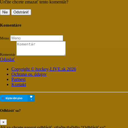
Určite chcete zmazať tento komentár?
Nie
Odstrániť
Komentáre
Meno
Komentár
Odoslať
Copyright © hockey-LIVE.sk 2026
Ochrana os. údajov
Partneri
Kontakt
Odhlásiť sa?
×
Ak sa chcete naozaj odhlásiť, stlačte tlačidlo "Odhlásiť sa"