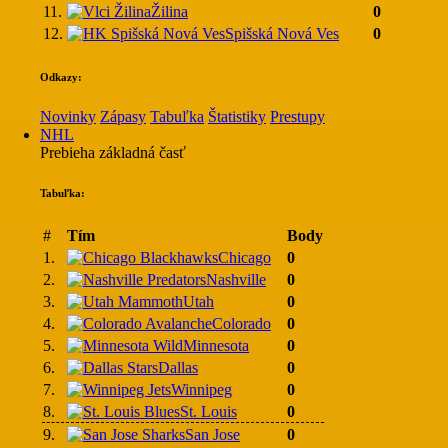
11.
Žilina
0
12.
Spišská Nová Ves
0
Odkazy:
Novinky
Zápasy
Tabuľka
Štatistiky
Prestupy
NHL
Prebieha základná časť
Tabuľka:
#
Tím
Body
1.
Chicago
0
2.
Nashville
0
3.
Utah
0
4.
Colorado
0
5.
Minnesota
0
6.
Dallas
0
7.
Winnipeg
0
8.
St. Louis
0
9.
San Jose
0