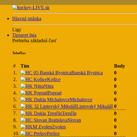
Hlavná stránka
Ligy
Tipsport liga
Prebieha základná časť
Tabuľka:
#
Tím
Body
1.
Banská Bystrica
0
2.
Košice
0
3.
Nitra
0
4.
Poprad
0
5.
Michalovce
0
6.
Liptovský Mikuláš
0
7.
Trenčín
0
8.
Slovan
0
9.
Zvolen
0
10.
Prešov
0