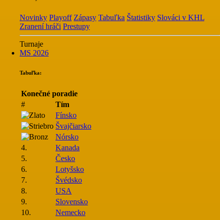
Novinky
Playoff
Zápasy
Tabuľka
Štatistiky
Slováci v KHL
Zranení hráči
Prestupy
Turnaje
MS 2026
Tabuľka:
Konečné poradie
#
Tím
Fínsko
Švajčiarsko
Nórsko
4.
Kanada
5.
Česko
6.
Lotyšsko
7.
Švédsko
8.
USA
9.
Slovensko
10.
Nemecko