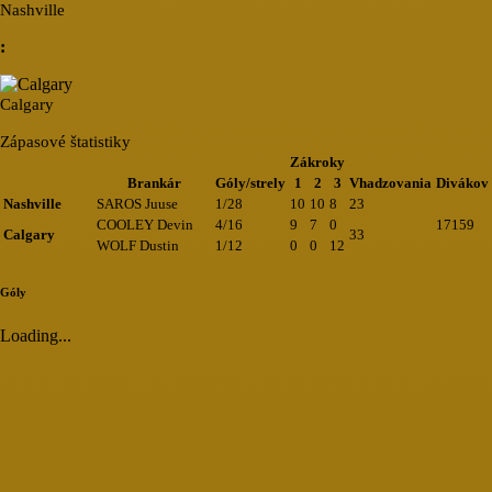
Nashville
:
Calgary
Zápasové štatistiky
Zákroky
Brankár
Góly/strely
1
2
3
Vhadzovania
Divákov
Nashville
SAROS Juuse
1/28
10
10
8
23
COOLEY Devin
4/16
9
7
0
17159
Calgary
33
WOLF Dustin
1/12
0
0
12
Góly
Loading...