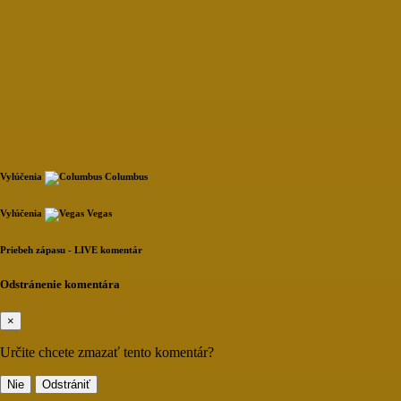
Vylúčenia
Columbus
Loading...
Vylúčenia
Vegas
Loading...
Priebeh zápasu - LIVE komentár
Loading...
Odstránenie komentára
×
Určite chcete zmazať tento komentár?
Nie
Odstrániť