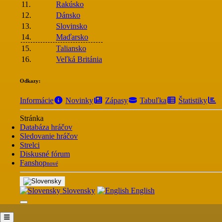
11.
Rakúsko
12.
Dánsko
13.
Slovinsko
14.
Maďarsko
15.
Taliansko
16.
Veľká Británia
Odkazy:
Informácie
Novinky
Zápasy
Tabuľka
Štatistiky
Stránka
Databáza hráčov
Sledovanie hráčov
Strelci
Diskusné fórum
Fanshop
nové
Slovensky
English