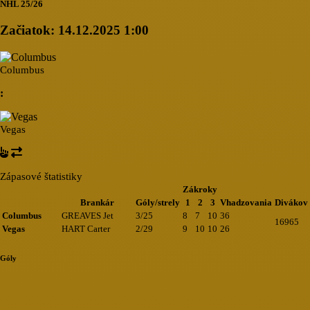
NHL 25/26
Začiatok:
14.12.2025 1:00
Columbus
:
Vegas
Zápasové štatistiky
Zákroky
Brankár
Góly/strely
1
2
3
Vhadzovania
Divákov
Columbus
GREAVES Jet
3/25
8
7
10
36
16965
Vegas
HART Carter
2/29
9
10
10
26
Góly
Loading...