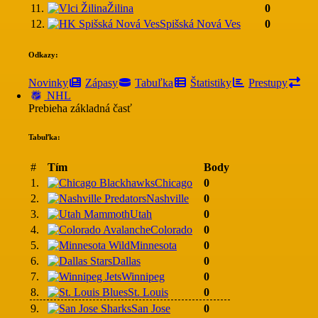
11.
Žilina
0
12.
Spišská Nová Ves
0
Odkazy:
Novinky
Zápasy
Tabuľka
Štatistiky
Prestupy
NHL
Prebieha základná časť
Tabuľka:
#
Tím
Body
1.
Chicago
0
2.
Nashville
0
3.
Utah
0
4.
Colorado
0
5.
Minnesota
0
6.
Dallas
0
7.
Winnipeg
0
8.
St. Louis
0
9.
San Jose
0