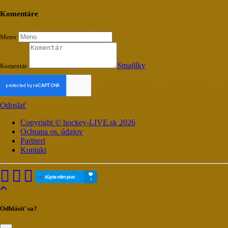
Komentáre
Meno
Smajlíky
Komentár
Odoslať
Copyright © hockey-LIVE.sk 2026
Ochrana os. údajov
Partneri
Kontakt
Odhlásiť sa?