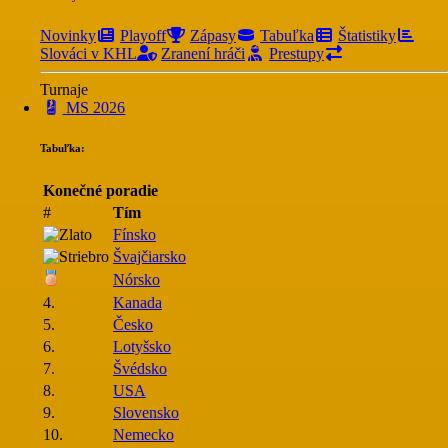
Novinky
Playoff
Zápasy
Tabuľka
Štatistiky
Slováci v KHL
Zranení hráči
Prestupy
Turnaje
MS 2026
Tabuľka:
Konečné poradie
#
Tím
Fínsko
Švajčiarsko
Nórsko
4.
Kanada
5.
Česko
6.
Lotyšsko
7.
Švédsko
8.
USA
9.
Slovensko
10.
Nemecko