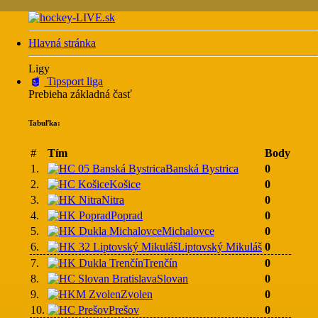
Hlavná stránka
Ligy
Tipsport liga
Prebieha základná časť
Tabuľka:
#
Tím
Body
1.
Banská Bystrica
0
2.
Košice
0
3.
Nitra
0
4.
Poprad
0
5.
Michalovce
0
6.
Liptovský Mikuláš
0
7.
Trenčín
0
8.
Slovan
0
9.
Zvolen
0
10.
Prešov
0