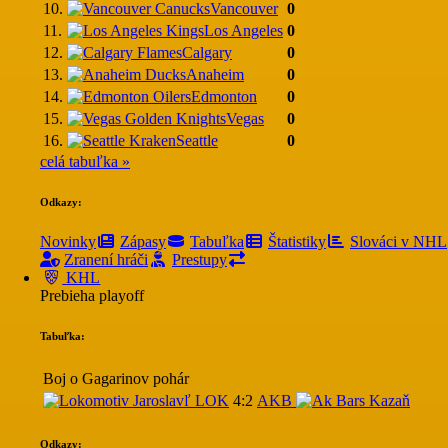
10.
Vancouver
0
11.
Los Angeles
0
12.
Calgary
0
13.
Anaheim
0
14.
Edmonton
0
15.
Vegas
0
16.
Seattle
0
celá tabuľka »
Odkazy:
Novinky
Zápasy
Tabuľka
Štatistiky
Slováci v NHL
Zranení hráči
Prestupy
KHL
Prebieha playoff
Tabuľka:
Boj o Gagarinov pohár
LOK
4:2
AKB
Odkazy: