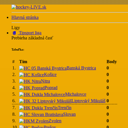
Hlavná stránka
Ligy
Tipsport liga
Prebieha základná časť
Tabuľka:
#
Tím
Body
1.
Banská Bystrica
0
2.
Košice
0
3.
Nitra
0
4.
Poprad
0
5.
Michalovce
0
6.
Liptovský Mikuláš
0
7.
Trenčín
0
8.
Slovan
0
9.
Zvolen
0
10.
Prešov
0