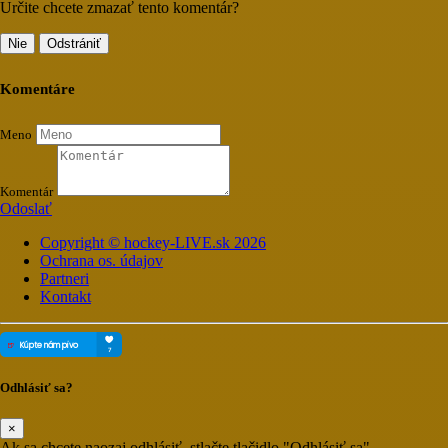
Určite chcete zmazať tento komentár?
Nie
Odstrániť
Komentáre
Meno
Komentár
Odoslať
Copyright © hockey-LIVE.sk 2026
Ochrana os. údajov
Partneri
Kontakt
Odhlásiť sa?
×
Ak sa chcete naozaj odhlásiť, stlačte tlačidlo "Odhlásiť sa"