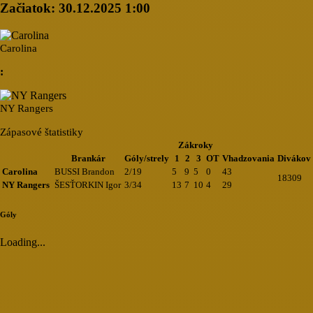
Začiatok:
30.12.2025 1:00
Carolina
:
NY Rangers
Zápasové štatistiky
Zákroky
Brankár
Góly/strely
1
2
3
OT
Vhadzovania
Divákov
Carolina
BUSSI Brandon
2/19
5
9
5
0
43
18309
NY Rangers
ŠESŤORKIN Igor
3/34
13
7
10
4
29
Góly
Loading...