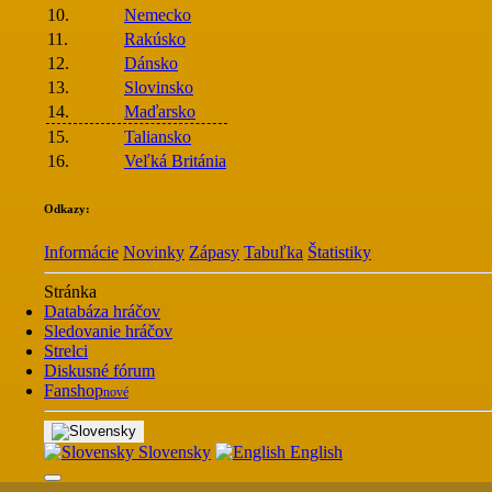
10.
Nemecko
11.
Rakúsko
12.
Dánsko
13.
Slovinsko
14.
Maďarsko
15.
Taliansko
16.
Veľká Británia
Odkazy:
Informácie
Novinky
Zápasy
Tabuľka
Štatistiky
Stránka
Databáza hráčov
Sledovanie hráčov
Strelci
Diskusné fórum
Fanshop
nové
Slovensky
English