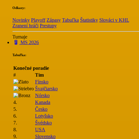
Odkazy:
Novinky
Playoff
Zápasy
Tabuľka
Štatistiky
Slováci v KHL
Zranení hráči
Prestupy
Turnaje
MS 2026
Tabuľka:
Konečné poradie
#
Tím
Fínsko
Švajčiarsko
Nórsko
4.
Kanada
5.
Česko
6.
Lotyšsko
7.
Švédsko
8.
USA
9.
Slovensko