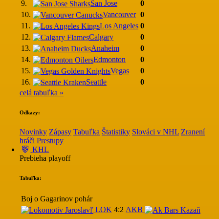
9.
San Jose
0
10.
Vancouver
0
11.
Los Angeles
0
12.
Calgary
0
13.
Anaheim
0
14.
Edmonton
0
15.
Vegas
0
16.
Seattle
0
celá tabuľka »
Odkazy:
Novinky
Zápasy
Tabuľka
Štatistiky
Slováci v NHL
Zranení
hráči
Prestupy
KHL
Prebieha playoff
Tabuľka:
Boj o Gagarinov pohár
LOK
4:2
AKB