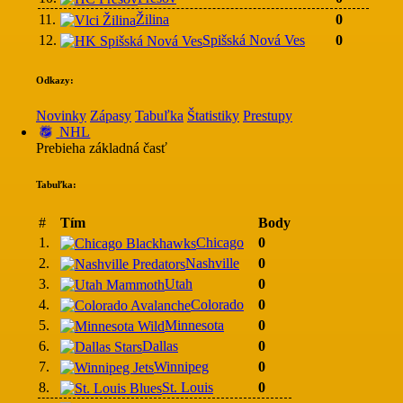
11.
Žilina
0
12.
Spišská Nová Ves
0
Odkazy:
Novinky
Zápasy
Tabuľka
Štatistiky
Prestupy
NHL
Prebieha základná časť
Tabuľka:
#
Tím
Body
1.
Chicago
0
2.
Nashville
0
3.
Utah
0
4.
Colorado
0
5.
Minnesota
0
6.
Dallas
0
7.
Winnipeg
0
8.
St. Louis
0