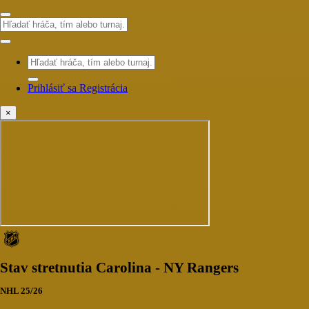
Prihlásiť sa
Registrácia
×
Stav stretnutia Carolina - NY Rangers
NHL 25/26