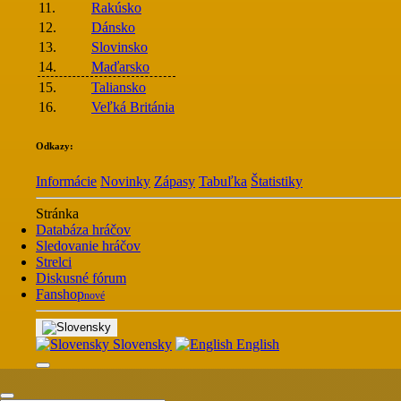
11.
Rakúsko
12.
Dánsko
13.
Slovinsko
14.
Maďarsko
15.
Taliansko
16.
Veľká Británia
Odkazy:
Informácie
Novinky
Zápasy
Tabuľka
Štatistiky
Stránka
Databáza hráčov
Sledovanie hráčov
Strelci
Diskusné fórum
Fanshop
nové
Slovensky
English