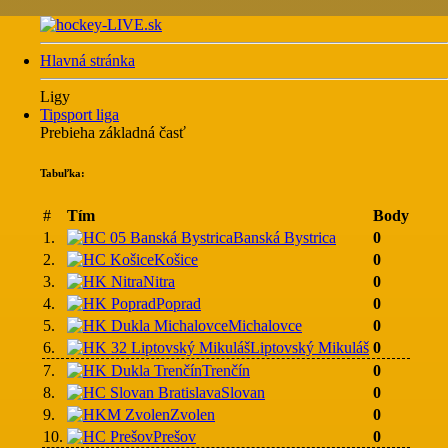
Hlavná stránka
Ligy
Tipsport liga
Prebieha základná časť
Tabuľka:
#
Tím
Body
1.
Banská Bystrica
0
2.
Košice
0
3.
Nitra
0
4.
Poprad
0
5.
Michalovce
0
6.
Liptovský Mikuláš
0
7.
Trenčín
0
8.
Slovan
0
9.
Zvolen
0
10.
Prešov
0