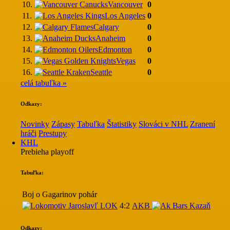
10.
Vancouver
0
11.
Los Angeles
0
12.
Calgary
0
13.
Anaheim
0
14.
Edmonton
0
15.
Vegas
0
16.
Seattle
0
celá tabuľka »
Odkazy:
Novinky
Zápasy
Tabuľka
Štatistiky
Slováci v NHL
Zranení
hráči
Prestupy
KHL
Prebieha playoff
Tabuľka:
Boj o Gagarinov pohár
LOK
4:2
AKB
Odkazy: