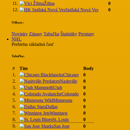
11.
Žilina
0
12.
Spišská Nová Ves
0
Odkazy:
Novinky
Zápasy
Tabuľka
Štatistiky
Prestupy
NHL
Prebieha základná časť
Tabuľka:
#
Tím
Body
1.
Chicago
0
2.
Nashville
0
3.
Utah
0
4.
Colorado
0
5.
Minnesota
0
6.
Dallas
0
7.
Winnipeg
0
8.
St. Louis
0
9.
San Jose
0