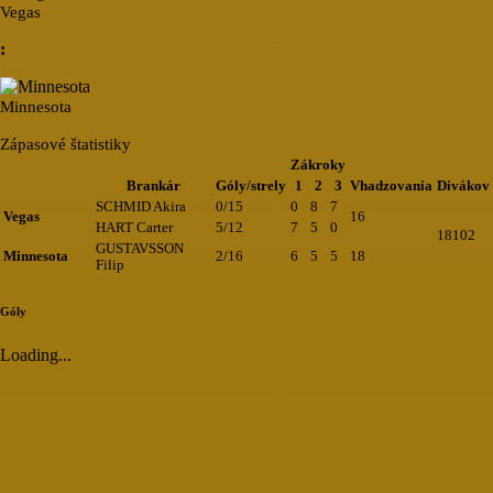
Vegas
:
Minnesota
Zápasové štatistiky
Zákroky
Brankár
Góly/strely
1
2
3
Vhadzovania
Divákov
SCHMID Akira
0/15
0
8
7
Vegas
16
HART Carter
5/12
7
5
0
18102
GUSTAVSSON
Minnesota
2/16
6
5
5
18
Filip
Góly
Loading...