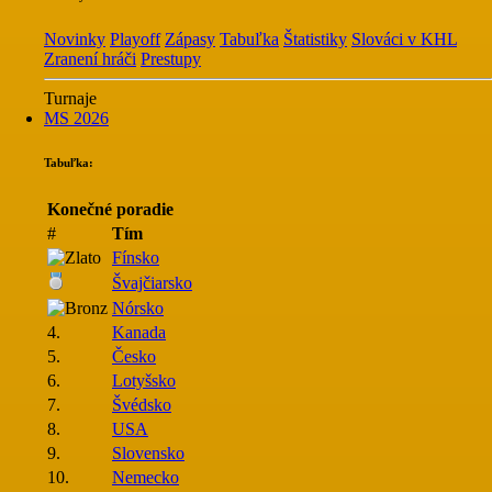
Novinky
Playoff
Zápasy
Tabuľka
Štatistiky
Slováci v KHL
Zranení hráči
Prestupy
Turnaje
MS 2026
Tabuľka:
Konečné poradie
#
Tím
Fínsko
Švajčiarsko
Nórsko
4.
Kanada
5.
Česko
6.
Lotyšsko
7.
Švédsko
8.
USA
9.
Slovensko
10.
Nemecko