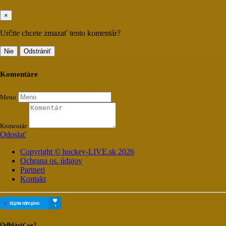
×
Určite chcete zmazať tento komentár?
Nie
Odstrániť
Komentáre
Meno
Komentár
Odoslať
Copyright © hockey-LIVE.sk 2026
Ochrana os. údajov
Partneri
Kontakt
Odhlásiť sa?