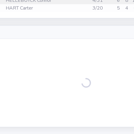
HELLEBUYCK Connor
4/31
6
8
HART Carter
3/20
5
4
Loading...