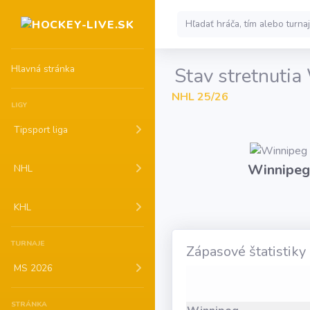
Hlavná stránka
Stav stretnutia
NHL 25/26
LIGY
Tipsport liga
Winnipeg
NHL
KHL
TURNAJE
Zápasové štatistiky
MS 2026
STRÁNKA