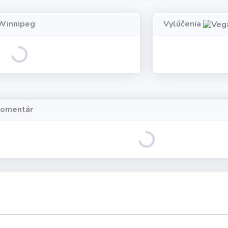
innipeg
Vylúčenia
Loading...
komentár
Loading...