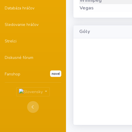
Winnipeg
Vegas
Databáza hráčov
Sledovanie hráčov
Góly
Strelci
Diskusné fórum
Fanshop
nové