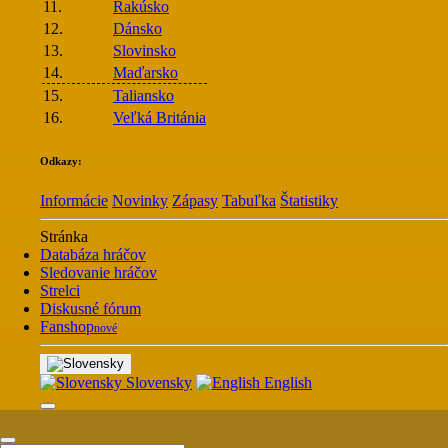
11.
Rakúsko
12.
Dánsko
13.
Slovinsko
14.
Maďarsko
15.
Taliansko
16.
Veľká Británia
Odkazy:
Informácie
Novinky
Zápasy
Tabuľka
Štatistiky
Stránka
Databáza hráčov
Sledovanie hráčov
Strelci
Diskusné fórum
Fanshop
nové
Slovensky
English