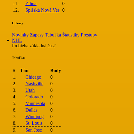
11.
Žilina
0
12.
Spišská Nová Ves
0
Odkazy:
Novinky
Zápasy
Tabuľka
Štatistiky
Prestupy
NHL
Prebieha základná časť
Tabuľka:
#
Tím
Body
1.
Chicago
0
2.
Nashville
0
3.
Utah
0
4.
Colorado
0
5.
Minnesota
0
6.
Dallas
0
7.
Winnipeg
0
8.
St. Louis
0
9.
San Jose
0