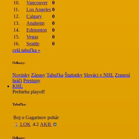
10.
Vancouver
0
11.
Los Angeles
0
12.
Calgary
0
13.
Anaheim
0
14.
Edmonton
0
15.
Vegas
0
16.
Seattle
0
celá tabuľka »
Odkazy:
Novinky
Zápasy
Tabuľka
Štatistiky
Slováci v NHL
Zranení
hráči
Prestupy
KHL
Prebieha playoff
Tabuľka:
Boj o Gagarinov pohár
LOK
4:2
AKB
Odkazy: