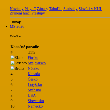
Novinky
Playoff
Zápasy
Tabuľka
Štatistiky
Slováci v KHL
Zranení hráči
Prestupy
Turnaje
MS 2026
Tabuľka:
Konečné poradie
#
Tím
Fínsko
Švajčiarsko
Nórsko
4.
Kanada
5.
Česko
6.
Lotyšsko
7.
Švédsko
8.
USA
9.
Slovensko
10.
Nemecko