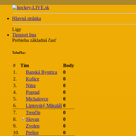
Hlavná stránka
Ligy
Tipsport liga
Prebieha základná časť
Tabuľka:
#
Tím
Body
1.
Banská Bystrica
0
2.
Košice
0
3.
Nitra
0
4.
Poprad
0
5.
Michalovce
0
6.
Liptovský Mikuláš
0
7.
Trenčín
0
8.
Slovan
0
9.
Zvolen
0
10.
Prešov
0