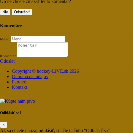
Určite chcete zmazať tento komentár?
Nie
Odstrániť
Komentáre
Meno
Komentár
Odoslať
Copyright © hockey-LIVE.sk 2026
Ochrana os. údajov
Partneri
Kontakt
Odhlásiť sa?
×
Ak sa chcete naozaj odhlásiť, stlačte tlačidlo "Odhlásiť sa"