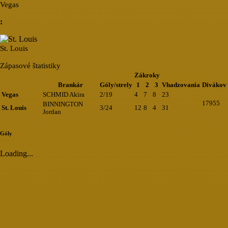
Vegas
:
St. Louis
Zápasové štatistiky
Zákroky
Brankár
Góly/strely
1
2
3
Vhadzovania
Divákov
Vegas
SCHMID Akira
2/19
4
7
8
23
17955
BINNINGTON
St. Louis
3/24
12
8
4
31
Jordan
Góly
Loading...