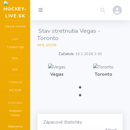
Hlavná stránka
Stav stretnutia Vegas -
Toronto
LIGY
NHL 25/26
Tipsport liga
Začiatok:
16.1.2026 3:30
NHL
KHL
Vegas
Toronto
:
TURNAJE
MS 2026
STRÁNKA
Databáza
hráčov
Zápasové štatistiky
Sledovanie