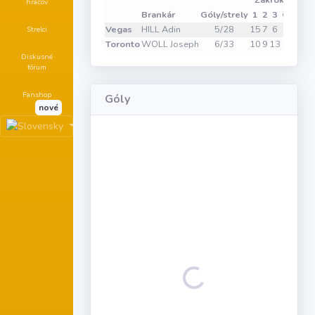
Zákroky
hráčov
Brankár
Góly/strely
1
2
3
OT
Vha
Vegas
HILL Adin
5/28
15
7
6
0
Strelci
Toronto
WOLL Joseph
6/33
10
9
13
1
Diskusné
fórum
Fanshop
Góly
nové
Loading...