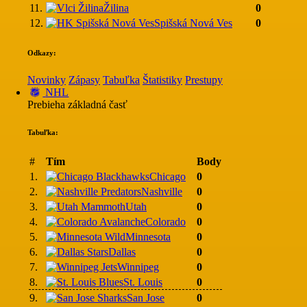
11.
Žilina
0
12.
Spišská Nová Ves
0
Odkazy:
Novinky
Zápasy
Tabuľka
Štatistiky
Prestupy
NHL
Prebieha základná časť
Tabuľka:
#
Tím
Body
1.
Chicago
0
2.
Nashville
0
3.
Utah
0
4.
Colorado
0
5.
Minnesota
0
6.
Dallas
0
7.
Winnipeg
0
8.
St. Louis
0
9.
San Jose
0