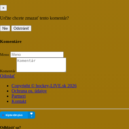
×
Určite chcete zmazať tento komentár?
Nie
Odstrániť
Komentáre
Meno
Komentár
Odoslať
Copyright © hockey-LIVE.sk 2026
Ochrana os. údajov
Partneri
Kontakt
Odhlásiť sa?