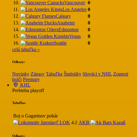
10.
Vancouver
0
11.
Los Angeles
0
12.
Calgary
0
13.
Anaheim
0
14.
Edmonton
0
15.
Vegas
0
16.
Seattle
0
celá tabuľka »
Odkazy:
Novinky
Zápasy
Tabuľka
Štatistiky
Slováci v NHL
Zranení
hráči
Prestupy
KHL
Prebieha playoff
Tabuľka:
Boj o Gagarinov pohár
LOK
4:2
AKB
Odkazy: