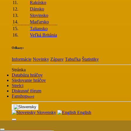
11.
Rakúsko
12.
Dánsko
13.
Slovinsko
14.
Maďarsko
15.
Taliansko
16.
Veľká Británia
Odkazy:
Informácie
Novinky
Zápasy
Tabuľka
Štatistiky
Stránka
Databáza hráčov
Sledovanie hráčov
Strelci
Diskusné fórum
Fanshop
nové
Slovensky
English