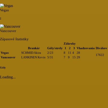
Vegas
:
Vancouver
Zápasové štatistiky
Zákroky
Brankár
Góly/strely
1
2
3
Vhadzovania
Divákov
Vegas
SCHMID Akira
2/23
8
11
4
28
17622
Vancouver
LANKINEN Kevin
5/31
7
9
15
29
Góly
Loading...