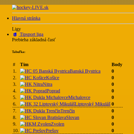
Hlavná stránka
Ligy
Tipsport liga
Prebieha základná časť
Tabuľka:
#
Tím
Body
1.
Banská Bystrica
0
2.
Košice
0
3.
Nitra
0
4.
Poprad
0
5.
Michalovce
0
6.
Liptovský Mikuláš
0
7.
Trenčín
0
8.
Slovan
0
9.
Zvolen
0
10.
Prešov
0