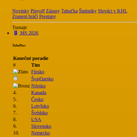
Novinky
Playoff
Zápasy
Tabuľka
Štatistiky
Slováci v KHL
Zranení hráči
Prestupy
Turnaje
MS 2026
Tabuľka:
Konečné poradie
#
Tím
Fínsko
Švajčiarsko
Nórsko
4.
Kanada
5.
Česko
6.
Lotyšsko
7.
Švédsko
8.
USA
9.
Slovensko
10.
Nemecko