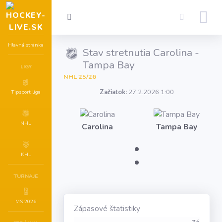
Hlavná stránka
Stav stretnutia Carolina -
Tampa Bay
LIGY
NHL 25/26
Začiatok:
27.2.2026 1:00
Tipsport liga
NHL
Carolina
Tampa Bay
:
KHL
TURNAJE
MS 2026
Zápasové štatistiky