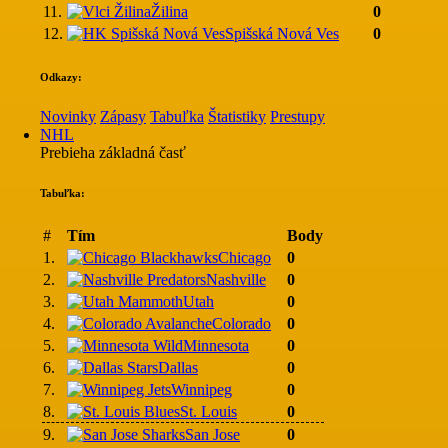
11.
Žilina
0
12.
Spišská Nová Ves
0
Odkazy:
Novinky
Zápasy
Tabuľka
Štatistiky
Prestupy
NHL
Prebieha základná časť
Tabuľka:
#
Tím
Body
1.
Chicago
0
2.
Nashville
0
3.
Utah
0
4.
Colorado
0
5.
Minnesota
0
6.
Dallas
0
7.
Winnipeg
0
8.
St. Louis
0
9.
San Jose
0