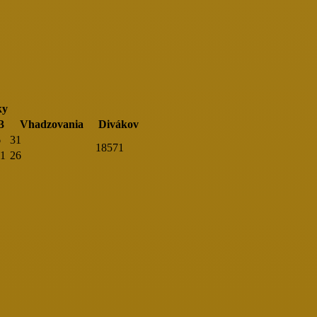
ky
3
Vhadzovania
Divákov
6
31
18571
11
26