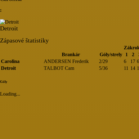
:
Detroit
Zápasové štatistiky
Zákro
Brankár
Góly/strely
1
2
Carolina
ANDERSEN Frederik
2/29
6
17
Detroit
TALBOT Cam
5/36
11
14
Góly
Loading...