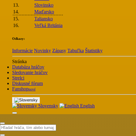
13.
Slovinsko
14.
Maďarsko
15.
Taliansko
16.
Veľká Británia
Odkazy:
Informácie
Novinky
Zápasy
Tabuľka
Štatistiky
Stránka
Databáza hráčov
Sledovanie hráčov
Strelci
Diskusné fórum
Fanshop
nové
Slovensky
English