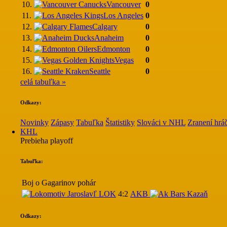
10.
Vancouver
0
11.
Los Angeles
0
12.
Calgary
0
13.
Anaheim
0
14.
Edmonton
0
15.
Vegas
0
16.
Seattle
0
celá tabuľka »
Odkazy:
Novinky
Zápasy
Tabuľka
Štatistiky
Slováci v NHL
Zranení hráč
KHL
Prebieha playoff
Tabuľka:
Boj o Gagarinov pohár
LOK
4:2
AKB
Odkazy: