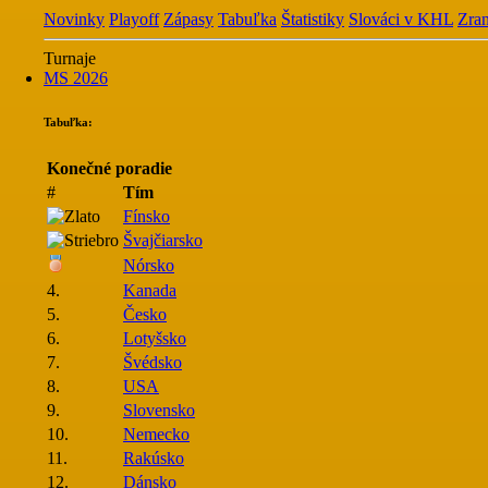
Novinky
Playoff
Zápasy
Tabuľka
Štatistiky
Slováci v KHL
Zran
Turnaje
MS 2026
Tabuľka:
Konečné poradie
#
Tím
Fínsko
Švajčiarsko
Nórsko
4.
Kanada
5.
Česko
6.
Lotyšsko
7.
Švédsko
8.
USA
9.
Slovensko
10.
Nemecko
11.
Rakúsko
12.
Dánsko