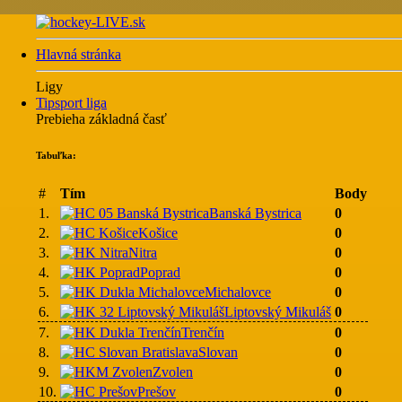
Hlavná stránka
Ligy
Tipsport liga
Prebieha základná časť
Tabuľka:
#
Tím
Body
1.
Banská Bystrica
0
2.
Košice
0
3.
Nitra
0
4.
Poprad
0
5.
Michalovce
0
6.
Liptovský Mikuláš
0
7.
Trenčín
0
8.
Slovan
0
9.
Zvolen
0
10.
Prešov
0