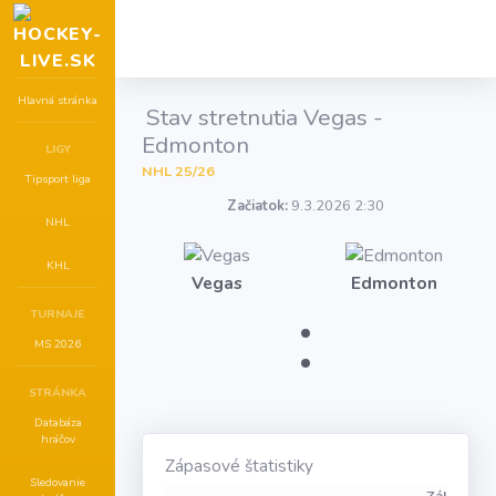
Hlavná stránka
Stav stretnutia Vegas -
Edmonton
LIGY
NHL 25/26
Tipsport liga
Začiatok:
9.3.2026 2:30
NHL
KHL
Vegas
Edmonton
:
TURNAJE
MS 2026
STRÁNKA
Databáza
hráčov
Zápasové štatistiky
Sledovanie