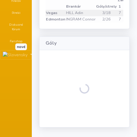
Zákroky
hráčov
Brankár
Góly/strely
1
2
3
V
Vegas
HILL Adin
3/18
7
4
7
Strelci
Edmonton
INGRAM Connor
2/26
7
11
8
Diskusné
fórum
Fanshop
Góly
nové
Loading...