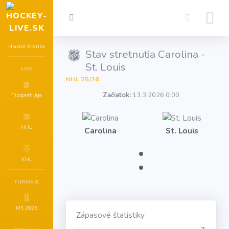
Hlavná stránka
Stav stretnutia Carolina -
St. Louis
LIGY
NHL 25/26
Začiatok:
13.3.2026 0:00
Tipsport liga
NHL
Carolina
St. Louis
:
KHL
TURNAJE
MS 2026
Zápasové štatistiky