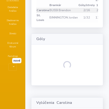
Zákroky
STRÁNKA
Brankár
Góly/strely
1
2
3
Databáza
Carolina
BUSSI Brandon
2/16
2
8
6
hráčov
St.
BINNINGTON Jordan
1/32
13
8
11
Louis
Sledovanie
hráčov
Strelci
Góly
Diskusné
fórum
Fanshop
nové
Loading...
Vylúčenia
Carolina