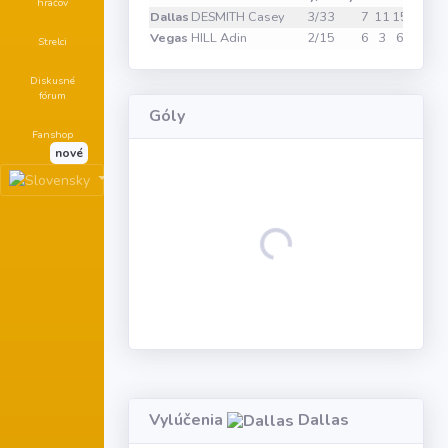
hráčov
Dallas
DESMITH Casey
3/33
7
11
15
Vegas
HILL Adin
2/15
6
3
6
2
Strelci
Diskusné
fórum
Góly
Fanshop
nové
Loading...
Vylúčenia
Dallas