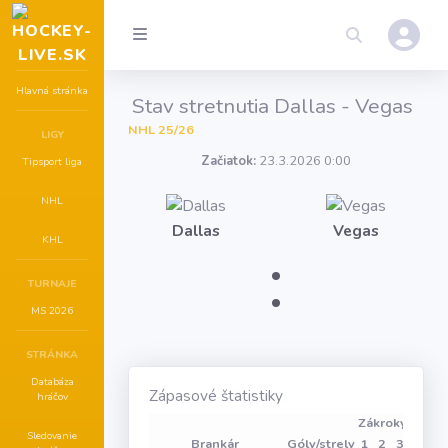
Hlavná stránka
Stav stretnutia Dallas - Vegas
NHL 25/26
LIGY
Začiatok:
23.3.2026 0:00
Tipsport liga
NHL
Dallas
Vegas
KHL
:
TURNAJE
MS 2026
STRÁNKA
Databáza
Zápasové štatistiky
hráčov
Zákroky
Sledovanie
Brankár
Góly/strely
1
2
3
Vhadz