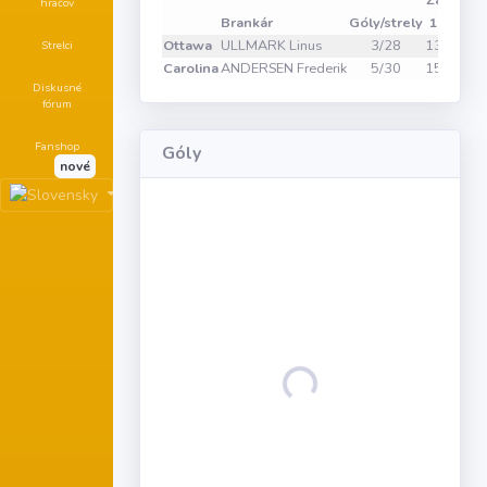
Zákroky
hráčov
Brankár
Góly/strely
1
2
3
Ottawa
ULLMARK Linus
3/28
13
9
6
Strelci
Carolina
ANDERSEN Frederik
5/30
15
10
5
Diskusné
fórum
Fanshop
Góly
nové
Loading...