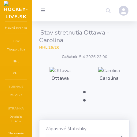
Hlavná stránka
Stav stretnutia Ottawa -
Carolina
LIGY
NHL 25/26
Tipsport liga
Začiatok:
5.4.2026 23:00
NHL
KHL
Ottawa
Carolina
:
TURNAJE
MS 2026
STRÁNKA
Databáza
hráčov
Zápasové štatistiky
Sledovanie