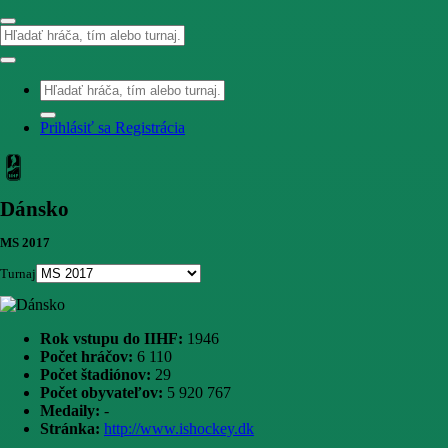
Prihlásiť sa
Registrácia
Dánsko
MS 2017
Turnaj
Rok vstupu do IIHF:
1946
Počet hráčov:
6 110
Počet štadiónov:
29
Počet obyvateľov:
5 920 767
Medaily:
-
Stránka:
http://www.ishockey.dk