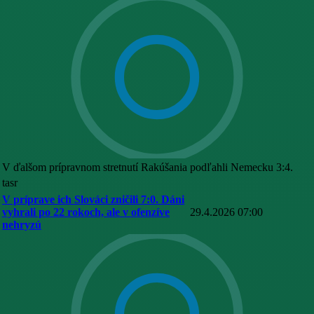
V ďalšom prípravnom stretnutí Rakúšania podľahli Nemecku 3:4.
tasr
V príprave ich Slováci zničili 7:0. Dáni
vyhrali po 22 rokoch, ale v ofenzíve
29.4.2026 07:00
nehryzú