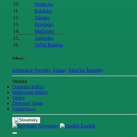
10.
Nemecko
11.
Rakúsko
12.
Dánsko
13.
Slovinsko
14.
Maďarsko
15.
Taliansko
16.
Veľká Británia
Odkazy:
Informácie
Novinky
Zápasy
Tabuľka
Štatistiky
Stránka
Databáza hráčov
Sledovanie hráčov
Strelci
Diskusné fórum
Fanshop
nové
Slovensky
English