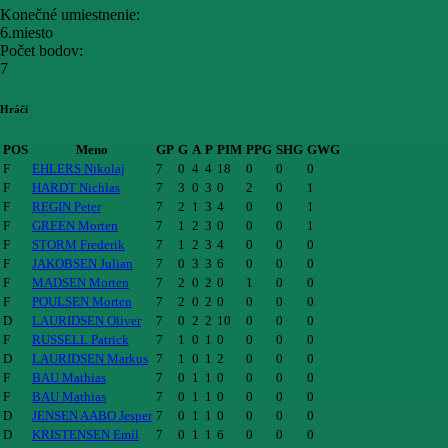
Konečné umiestnenie:
6.miesto
Počet bodov:
7
Hráči
POS
Meno
GP
G
A
P
PIM
PPG
SHG
GWG
F
EHLERS Nikolaj
7
0
4
4
18
0
0
0
F
HARDT Nichlas
7
3
0
3
0
2
0
1
F
REGIN Peter
7
2
1
3
4
0
0
1
F
GREEN Morten
7
1
2
3
0
0
0
1
F
STORM Frederik
7
1
2
3
4
0
0
0
F
JAKOBSEN Julian
7
0
3
3
6
0
0
0
F
MADSEN Morten
7
2
0
2
0
1
0
0
F
POULSEN Morten
7
2
0
2
0
0
0
0
D
LAURIDSEN Oliver
7
0
2
2
10
0
0
0
F
RUSSELL Patrick
7
1
0
1
0
0
0
0
D
LAURIDSEN Markus
7
1
0
1
2
0
0
0
F
BAU Mathias
7
0
1
1
0
0
0
0
F
BAU Mathias
7
0
1
1
0
0
0
0
D
JENSEN AABO Jesper
7
0
1
1
0
0
0
0
D
KRISTENSEN Emil
7
0
1
1
6
0
0
0