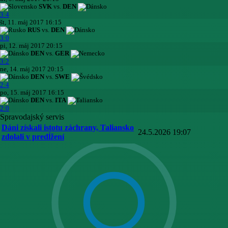
SVK
vs.
DEN
3:4
št, 11. máj 2017 16:15
RUS
vs.
DEN
3:0
pi, 12. máj 2017 20:15
DEN
vs.
GER
3:2
ne, 14. máj 2017 20:15
DEN
vs.
SWE
2:4
po, 15. máj 2017 16:15
DEN
vs.
ITA
2:0
Spravodajský servis
Dáni získali istotu záchrany, Taliansko
24.5.2026 19:07
zdolali v predĺžení