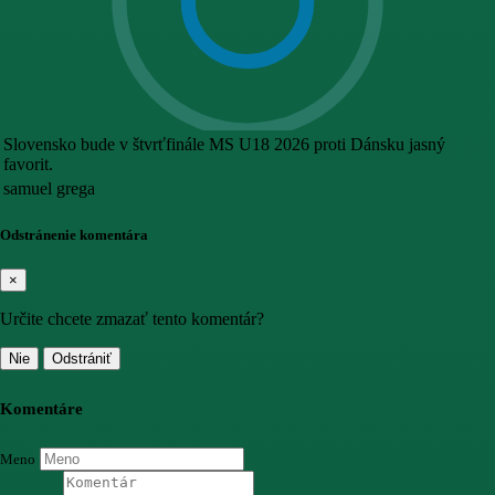
Slovensko bude v štvrťfinále MS U18 2026 proti Dánsku jasný
favorit.
samuel grega
Odstránenie komentára
×
Určite chcete zmazať tento komentár?
Nie
Odstrániť
Komentáre
Meno