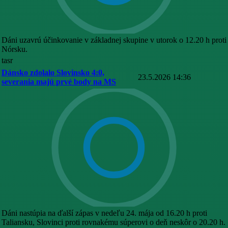
Dáni uzavrú účinkovanie v základnej skupine v utorok o 12.20 h proti
Nórsku.
tasr
Dánsko zdolalo Slovinsko 4:0,
23.5.2026 14:36
severania majú prvé body na MS
Dáni nastúpia na ďalší zápas v nedeľu 24. mája od 16.20 h proti
Taliansku, Slovinci proti rovnakému súperovi o deň neskôr o 20.20 h.