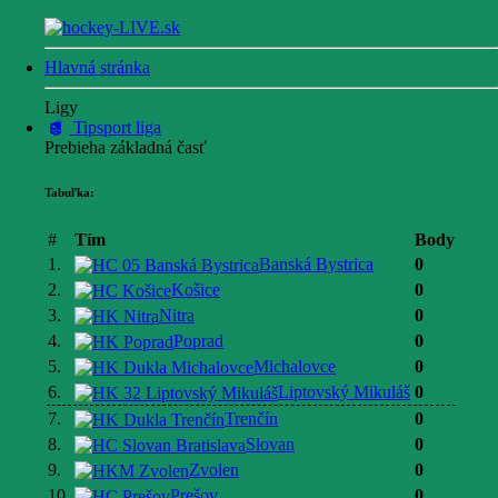
Hlavná stránka
Ligy
Tipsport liga
Prebieha základná časť
Tabuľka:
#
Tím
Body
1.
Banská Bystrica
0
2.
Košice
0
3.
Nitra
0
4.
Poprad
0
5.
Michalovce
0
6.
Liptovský Mikuláš
0
7.
Trenčín
0
8.
Slovan
0
9.
Zvolen
0
10.
Prešov
0