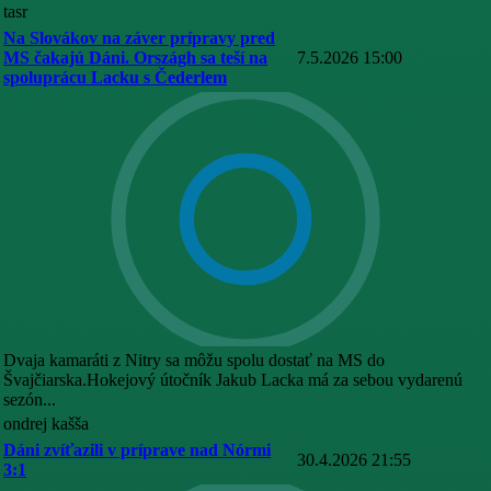
tasr
Na Slovákov na záver prípravy pred
MS čakajú Dáni. Országh sa teší na
7.5.2026 15:00
spoluprácu Lacku s Čederlem
Dvaja kamaráti z Nitry sa môžu spolu dostať na MS do
Švajčiarska.Hokejový útočník Jakub Lacka má za sebou vydarenú
sezón...
ondrej kašša
Dáni zvíťazili v príprave nad Nórmi
30.4.2026 21:55
3:1