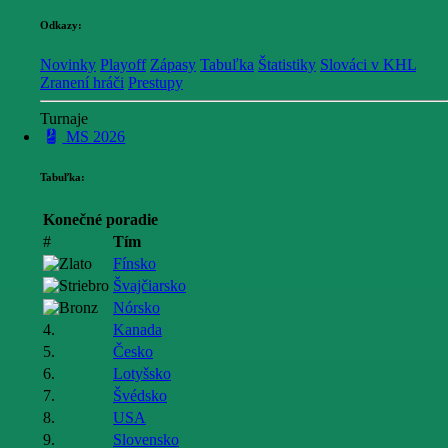
Odkazy:
Novinky
Playoff
Zápasy
Tabuľka
Štatistiky
Slováci v KHL
Zranení hráči
Prestupy
Turnaje
MS 2026
Tabuľka:
Konečné poradie
#
Tím
Fínsko
Švajčiarsko
Nórsko
4.
Kanada
5.
Česko
6.
Lotyšsko
7.
Švédsko
8.
USA
9.
Slovensko