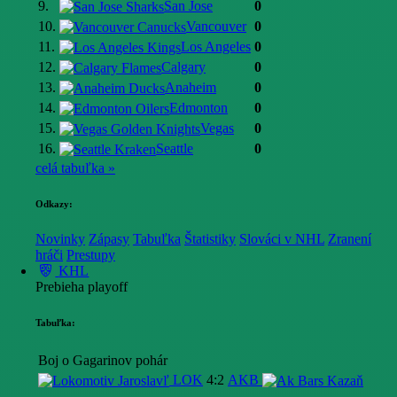
9.
San Jose
0
10.
Vancouver
0
11.
Los Angeles
0
12.
Calgary
0
13.
Anaheim
0
14.
Edmonton
0
15.
Vegas
0
16.
Seattle
0
celá tabuľka »
Odkazy:
Novinky
Zápasy
Tabuľka
Štatistiky
Slováci v NHL
Zranení
hráči
Prestupy
KHL
Prebieha playoff
Tabuľka:
Boj o Gagarinov pohár
LOK
4:2
AKB