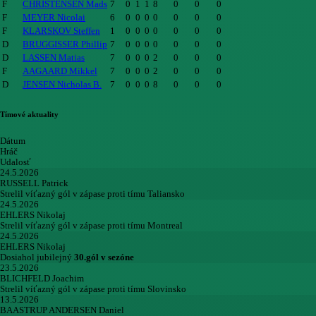
F
CHRISTENSEN Mads
7
0
1
1
8
0
0
0
F
MEYER Nicolai
6
0
0
0
0
0
0
0
F
KLARSKOV Steffen
1
0
0
0
0
0
0
0
D
BRUGGISSER Phillip
7
0
0
0
0
0
0
0
D
LASSEN Matias
7
0
0
0
2
0
0
0
F
AAGAARD Mikkel
7
0
0
0
2
0
0
0
D
JENSEN Nicholas B.
7
0
0
0
8
0
0
0
Tímové aktuality
Dátum
Hráč
Udalosť
24.5.2026
RUSSELL Patrick
Strelil víťazný gól v zápase proti tímu Taliansko
24.5.2026
EHLERS Nikolaj
Strelil víťazný gól v zápase proti tímu Montreal
24.5.2026
EHLERS Nikolaj
Dosiahol jubilejný
30.gól v sezóne
23.5.2026
BLICHFELD Joachim
Strelil víťazný gól v zápase proti tímu Slovinsko
13.5.2026
BAASTRUP ANDERSEN Daniel