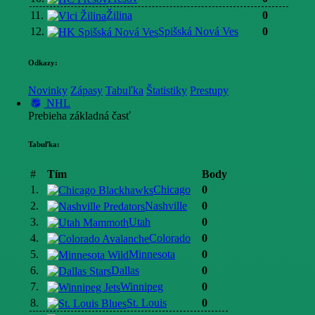
11.
Žilina
0
12.
Spišská Nová Ves
0
Odkazy:
Novinky
Zápasy
Tabuľka
Štatistiky
Prestupy
NHL
Prebieha základná časť
Tabuľka:
#
Tím
Body
1.
Chicago
0
2.
Nashville
0
3.
Utah
0
4.
Colorado
0
5.
Minnesota
0
6.
Dallas
0
7.
Winnipeg
0
8.
St. Louis
0