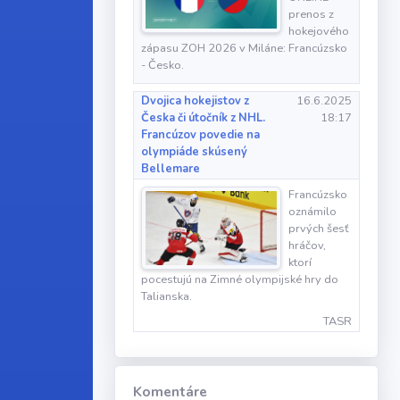
prenos z
hokejového
zápasu ZOH 2026 v Miláne: Francúzsko
- Česko.
Dvojica hokejistov z
16.6.2025
Česka či útočník z NHL.
18:17
Francúzov povedie na
olympiáde skúsený
Bellemare
Francúzsko
oznámilo
prvých šesť
hráčov,
ktorí
pocestujú na Zimné olympijské hry do
Talianska.
TASR
Komentáre