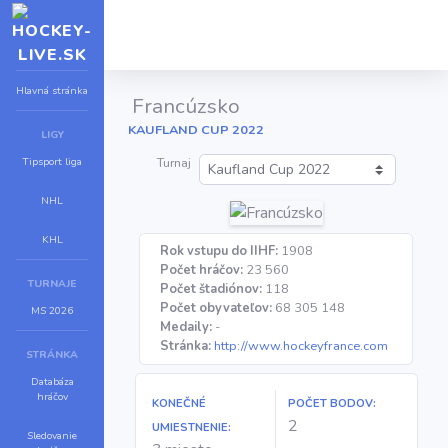
Hlavná stránka
Francúzsko
KAUFLAND CUP 2022
LIGY
Tipsport liga
Turnaj
NHL
KHL
Rok vstupu do IIHF:
1908
Počet hráčov:
23 560
TURNAJE
Počet štadiónov:
118
Počet obyvateľov:
68 305 148
MS 2026
Medaily:
-
Stránka:
http://www.hockeyfrance.com
STRÁNKA
Databáza
hráčov
KONEČNÉ
POČET BODOV:
2
UMIESTNENIE:
Sledovanie