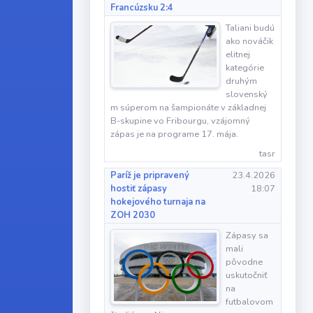
Francúzsku 2:4
Taliani budú
ako nováčik
elitnej
kategórie
druhým
slovenský
m súperom na šampionáte v základnej
B-skupine vo Fribourgu, vzájomný
zápas je na programe 17. mája.
tasr
Paríž je pripravený
23.4.2026
hostiť zápasy
18:07
hokejového turnaja na
ZOH 2030
Zápasy sa
mali
pôvodne
uskutočniť
na
futbalovom