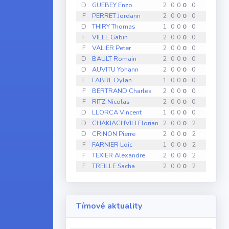
D
GUEBEY Enzo
2
0
0
0
0
0
0
F
PERRET Jordann
2
0
0
0
0
0
0
D
THIRY Thomas
1
0
0
0
0
0
0
F
VILLE Gabin
2
0
0
0
0
0
0
F
VALIER Peter
2
0
0
0
0
0
0
D
BAULT Romain
2
0
0
0
0
0
0
D
AUVITU Yohann
2
0
0
0
0
0
0
F
FABRE Dylan
1
0
0
0
0
0
0
F
BERTRAND Charles
2
0
0
0
0
0
0
F
RITZ Nicolas
2
0
0
0
0
0
0
D
LLORCA Vincent
1
0
0
0
0
0
0
D
CHAKIACHVILI Florian
2
0
0
0
2
0
0
D
CRINON Pierre
2
0
0
0
2
0
0
F
FARNIER Loic
1
0
0
0
2
0
0
F
TEXIER Alexandre
2
0
0
0
2
0
0
F
TREILLE Sacha
2
0
0
0
2
0
0
Tímové aktuality