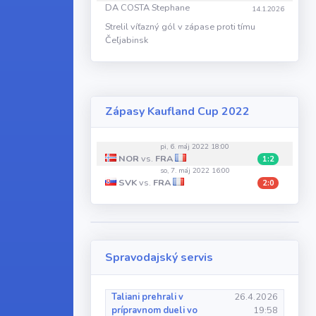
DA COSTA Stephane
14.1.2026
Strelil víťazný gól v zápase proti tímu
Čeľjabinsk
Zápasy Kaufland Cup 2022
pi, 6. máj 2022 18:00
NOR
vs.
FRA
1:2
so, 7. máj 2022 16:00
SVK
vs.
FRA
2:0
Spravodajský servis
Taliani prehrali v
26.4.2026
prípravnom dueli vo
19:58