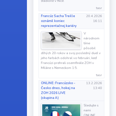
štadióne v Nice.
tasr
Francúz Sacha Treille
20.4.2026
oznámil koniec
16:11
reprezentačnej kariéry
V
národnom
tíme
pôsobil
dlhých 20 rokov a svoj posledný duel v
jeho farbách odohral vo februári, keď
Francúzi prehrali osemfinále ZOH v
Miláne s Nemeckom 1:5.
tasr
ONLINE: Francúzsko -
13.2.2026
Česko dnes, hokej na
13:40
ZOH 2026 LIVE
(skupina A)
Sledujte s
nami
ONLINE