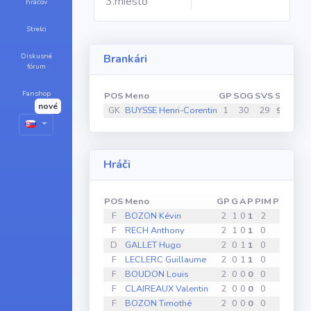
3.miesto
hráčov
Strelci
Diskusné
Brankári
fórum
Fanshop
POS
Meno
GP
SOG
SVS
SV%
GA
nové
GK
BUYSSE Henri-Corentin
1
30
29
96.7
1
Hráči
POS
Meno
GP
G
A
P
PIM
PPG
SH
F
BOZON Kévin
2
1
0
1
2
0
0
F
RECH Anthony
2
1
0
1
0
0
0
D
GALLET Hugo
2
0
1
1
0
0
0
F
LECLERC Guillaume
2
0
1
1
0
0
0
F
BOUDON Louis
2
0
0
0
0
0
0
F
CLAIREAUX Valentin
2
0
0
0
0
0
0
F
BOZON Timothé
2
0
0
0
0
0
0