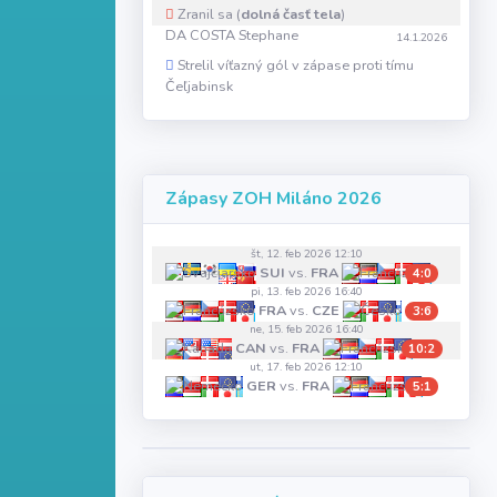
Zranil sa (
dolná časť tela
)
DA COSTA Stephane
14.1.2026
Strelil víťazný gól v zápase proti tímu
Čeľjabinsk
Zápasy ZOH Miláno 2026
št, 12. feb 2026 12:10
SUI
vs.
FRA
4:0
pi, 13. feb 2026 16:40
FRA
vs.
CZE
3:6
ne, 15. feb 2026 16:40
CAN
vs.
FRA
10:2
ut, 17. feb 2026 12:10
GER
vs.
FRA
5:1