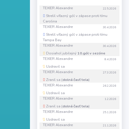
TEXIER Alexandre
22.5.2026
Strelil víťazný gól v zápase proti tímu
Carolina
TEXIER Alexandre
30.4.2026
Strelil víťazný gól v zápase proti tímu
Tampa Bay
TEXIER Alexandre
30.4.2026
Dosiahol jubilejný
10.gól v sezóne
TEXIER Alexandre
8.4.2026
Uzdravil sa
TEXIER Alexandre
27.3.2026
Zranil sa (
dolná časť tela
)
TEXIER Alexandre
26.2.2026
Uzdravil sa
TEXIER Alexandre
1.2.2026
Zranil sa (
dolná časť tela
)
TEXIER Alexandre
25.1.2026
Uzdravil sa
TEXIER Alexandre
21.1.2026