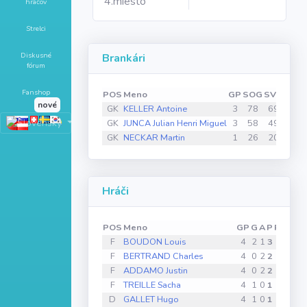
4.miesto
hráčov
Strelci
Diskusné
Brankári
fórum
Fanshop
POS
Meno
GP
SOG
SVS
SV%
nové
GK
KELLER Antoine
3
78
69
88.5
GK
JUNCA Julian Henri Miguel
3
58
49
84.5
GK
NECKAR Martin
1
26
20
76.9
Hráči
POS
Meno
GP
G
A
P
PIM
PP
F
BOUDON Louis
4
2
1
3
0
1
F
BERTRAND Charles
4
0
2
2
0
0
F
ADDAMO Justin
4
0
2
2
0
0
F
TREILLE Sacha
4
1
0
1
0
0
D
GALLET Hugo
4
1
0
1
2
0