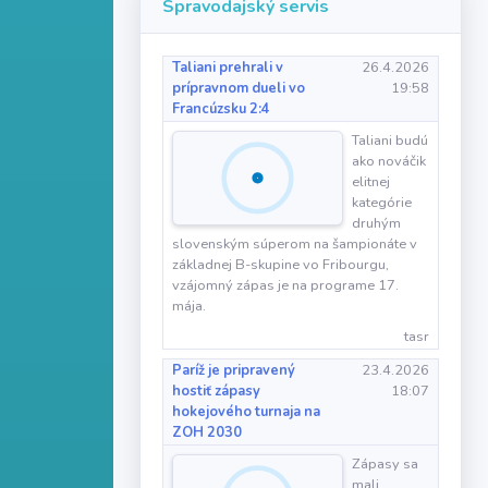
Spravodajský servis
Taliani prehrali v
26.4.2026
prípravnom dueli vo
19:58
Francúzsku 2:4
Taliani budú
ako nováčik
elitnej
kategórie
druhým
slovenským súperom na šampionáte v
základnej B-skupine vo Fribourgu,
vzájomný zápas je na programe 17.
mája.
tasr
Paríž je pripravený
23.4.2026
hostiť zápasy
18:07
hokejového turnaja na
ZOH 2030
Zápasy sa
mali