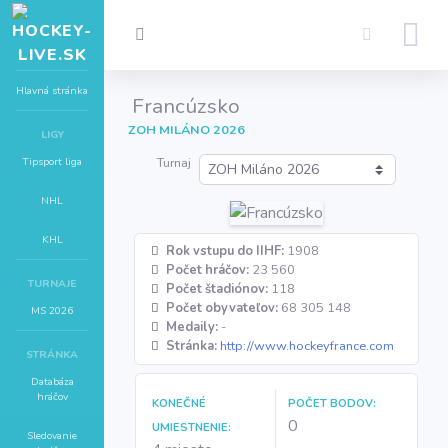
Hlavná stránka
Francúzsko
ZOH MILÁNO 2026
LIGY
Tipsport liga
Turnaj
NHL
KHL
Rok vstupu do IIHF:
1908
Počet hráčov:
23 560
TURNAJE
Počet štadiónov:
118
Počet obyvateľov:
68 305 148
MS 2026
Medaily:
-
Stránka:
http://www.hockeyfrance.com
STRÁNKA
Databáza
hráčov
KONEČNÉ
POČET BODOV:
0
UMIESTNENIE:
Sledovanie