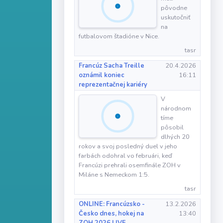
pôvodne
uskutočniť
na
futbalovom štadióne v Nice.
tasr
Francúz Sacha Treille
20.4.2026
oznámil koniec
16:11
reprezentačnej kariéry
V
národnom
tíme
pôsobil
dlhých 20
rokov a svoj posledný duel v jeho
farbách odohral vo februári, keď
Francúzi prehrali osemfinále ZOH v
Miláne s Nemeckom 1:5.
tasr
ONLINE: Francúzsko -
13.2.2026
Česko dnes, hokej na
13:40