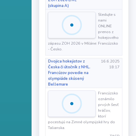
ZOH 2026 LIVE
(skupina A)
Sledujte s
nami
ONLINE
prenos z
hokejového
zápasu ZOH 2026 v Miláne: Francúzsko
- Česko.
Dvojica hokejistov z
16.6.2025
Česka či útočník z NHL.
18:17
Francúzov povedie na
olympiáde skúsený
Bellemare
Francúzsko
oznámilo
prvých šesť
hráčov,
ktorí
pocestujú na Zimné olympijské hry do
Talianska.