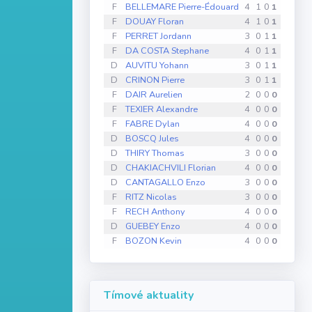
F
BELLEMARE Pierre-Édouard
4
1
0
1
2
0
F
DOUAY Floran
4
1
0
1
2
0
F
PERRET Jordann
3
0
1
1
0
0
F
DA COSTA Stephane
4
0
1
1
2
0
D
AUVITU Yohann
3
0
1
1
4
0
D
CRINON Pierre
3
0
1
1
33
0
F
DAIR Aurelien
2
0
0
0
0
0
F
TEXIER Alexandre
4
0
0
0
0
0
F
FABRE Dylan
4
0
0
0
0
0
D
BOSCQ Jules
4
0
0
0
0
0
D
THIRY Thomas
3
0
0
0
0
0
D
CHAKIACHVILI Florian
4
0
0
0
0
0
D
CANTAGALLO Enzo
3
0
0
0
2
0
F
RITZ Nicolas
3
0
0
0
2
0
F
RECH Anthony
4
0
0
0
2
0
D
GUEBEY Enzo
4
0
0
0
2
0
F
BOZON Kevin
4
0
0
0
4
0
Tímové aktuality