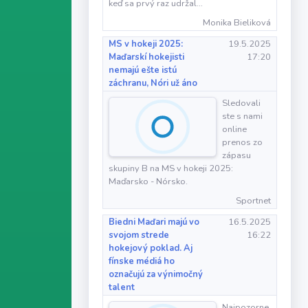
keď sa prvý raz udržal…
Monika Bieliková
MS v hokeji 2025:
19.5.2025
Maďarskí hokejisti
17:20
nemajú ešte istú
záchranu, Nóri už áno
Sledovali
ste s nami
online
prenos zo
zápasu
skupiny B na MS v hokeji 2025:
Maďarsko - Nórsko.
Sportnet
Biedni Maďari majú vo
16.5.2025
svojom strede
16:22
hokejový poklad. Aj
fínske médiá ho
označujú za výnimočný
talent
Najpozorne