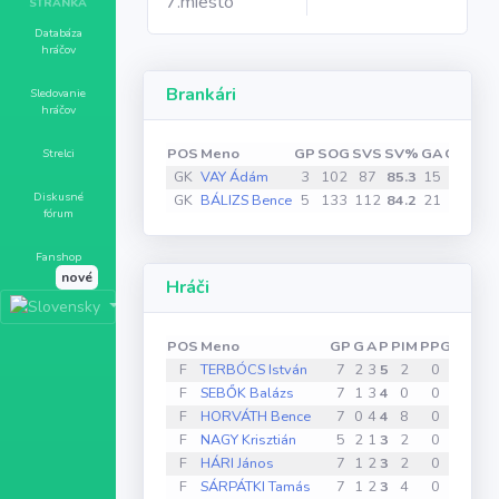
7.miesto
STRÁNKA
Databáza
hráčov
Brankári
Sledovanie
hráčov
POS
Meno
GP
SOG
SVS
SV%
GA
GAA
SO
Strelci
GK
VAY Ádám
3
102
87
85.3
15
5
0
Diskusné
GK
BÁLIZS Bence
5
133
112
84.2
21
4.2
1
fórum
Fanshop
nové
Hráči
POS
Meno
GP
G
A
P
PIM
PPG
SHG
F
TERBÓCS István
7
2
3
5
2
0
1
F
SEBŐK Balázs
7
1
3
4
0
0
0
F
HORVÁTH Bence
7
0
4
4
8
0
0
F
NAGY Krisztián
5
2
1
3
2
0
0
F
HÁRI János
7
1
2
3
2
0
0
F
SÁRPÁTKI Tamás
7
1
2
3
4
0
0