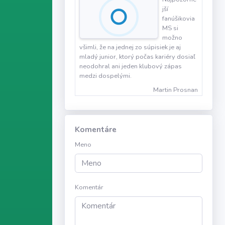
jší
fanúšikovia
MS si
možno
všimli, že na jednej zo súpisiek je aj
mladý junior, ktorý počas kariéry dosiaľ
neodohral ani jeden klubový zápas
medzi dospelými.
Martin Prosnan
Komentáre
Meno
Komentár