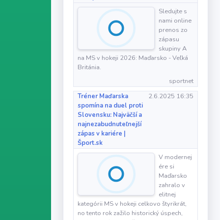
Sledujte s
nami online
prenos zo
zápasu
skupiny A
na MS v hokeji 2026: Maďarsko - Veľká
Británia.
sportnet
Tréner Maďarska
2.6.2025 16:35
spomína na duel proti
Slovensku: Najväčší a
najnezabudnuteľnejší
zápas v kariére |
Šport.sk
V modernej
ére si
Maďarsko
zahralo v
elitnej
kategórii MS v hokeji celkovo štyrikrát,
no tento rok zažilo historický úspech,