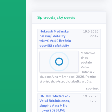
Spravodajský servis
Hokejisti Maďarska
19.5.2026
oslavujú dôležitý
22:42
triumf. Veľkú Britániu
vycvičili z efektivity
Maďarsko
dnes
zdolalo
Veľkú
Britániu v
skupine A na MS v hokeji 2026. Pozrite
si priebeh, výsledok, tabuľku a góly.
sportnet
ONLINE: Maďarsko -
19.5.2026
Veľká Británia dnes,
17:20
skupina A na MS v
hokeji 2026 LIVE