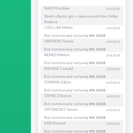
NAGY Krisztian
19.5.2026
Strelil víťazný gól v zápase proti tímu Veľká
Británia
CSOLLÁK Márkó
14.5.2026
Bol nominovaný na turnaj
MS 2026
SÁRPÁTKI Tamás
14.5.2026
Bol nominovaný na turnaj
MS 2026
NEMES Márton
14.5.2026
Bol nominovaný na turnaj
MS 2026
RAVASZ Csanád
14.5.2026
Bol nominovaný na turnaj
MS 2026
TORNYAI Gábor
14.5.2026
Bol nominovaný na turnaj
MS 2026
STIPSICZ Bence
14.5.2026
Bol nominovaný na turnaj
MS 2026
ORTENSZKY Tamás
14.5.2026
Bol nominovaný na turnaj
MS 2026
KISS Roland
14.5.2026
Bol nominovaný na turnaj
MS 2026