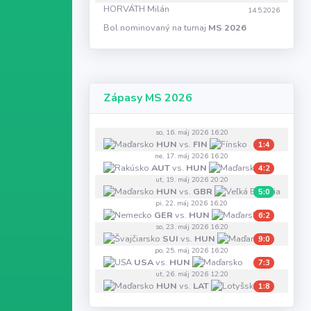
HORVÁTH Milán
14.5.2026
Bol nominovaný na turnaj
MS 2026
Zápasy MS 2026
so, 16. máj 2026 16:20
HUN
vs.
FIN
1:4
ne, 17. máj 2026 16:20
AUT
vs.
HUN
4:2
ut, 19. máj 2026 20:20
HUN
vs.
GBR
5:0
pi, 22. máj 2026 16:20
GER
vs.
HUN
6:2
so, 23. máj 2026 16:20
SUI
vs.
HUN
9:0
po, 25. máj 2026 16:20
USA
vs.
HUN
7:3
ut, 26. máj 2026 12:20
HUN
vs.
LAT
1:8