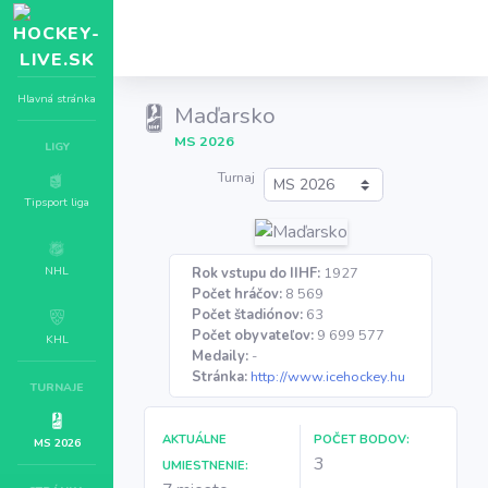
Hlavná stránka
Maďarsko
MS 2026
LIGY
Turnaj
Tipsport liga
NHL
Rok vstupu do IIHF:
1927
Počet hráčov:
8 569
Počet štadiónov:
63
Počet obyvateľov:
9 699 577
KHL
Medaily:
-
Stránka:
http://www.icehockey.hu
TURNAJE
AKTUÁLNE
POČET BODOV:
MS 2026
3
UMIESTNENIE: