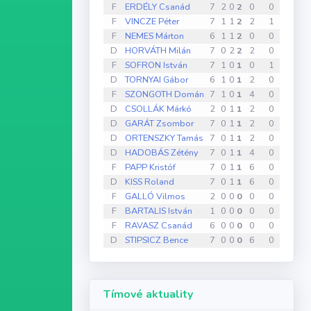
F
ERDÉLY Csanád
7
2
0
2
0
0
0
F
VINCZE Péter
7
1
1
2
2
1
0
F
NEMES Márton
6
1
1
2
0
0
0
D
HORVÁTH Milán
7
0
2
2
2
0
0
F
SOFRON István
7
1
0
1
0
1
0
D
TORNYAI Gábor
6
1
0
1
2
0
0
F
SZONGOTH Domán
7
1
0
1
4
0
0
D
CSOLLÁK Márkó
2
0
1
1
2
0
0
D
GARÁT Zsombor
7
0
1
1
2
0
0
D
ORTENSZKY Tamás
7
0
1
1
2
0
0
D
HADOBÁS Zétény
7
0
1
1
4
0
0
F
PAPP Kristóf
7
0
1
1
6
0
0
D
KISS Roland
7
0
1
1
6
0
0
F
GALLÓ Vilmos
2
0
0
0
0
0
0
F
BARTALIS István
1
0
0
0
0
0
0
F
RAVASZ Csanád
6
0
0
0
0
0
0
D
STIPSICZ Bence
7
0
0
0
6
0
0
Tímové aktuality