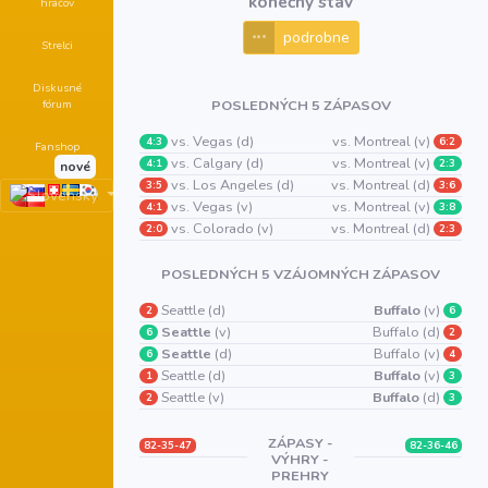
konečný stav
hráčov
podrobne
Strelci
Diskusné
fórum
POSLEDNÝCH 5 ZÁPASOV
vs. Vegas (d)
vs. Montreal (v)
4:3
6:2
Fanshop
vs. Calgary (d)
vs. Montreal (v)
4:1
2:3
nové
vs. Los Angeles (d)
vs. Montreal (d)
3:5
3:6
vs. Vegas (v)
vs. Montreal (v)
4:1
3:8
vs. Colorado (v)
vs. Montreal (d)
2:0
2:3
POSLEDNÝCH 5 VZÁJOMNÝCH ZÁPASOV
Seattle (d)
Buffalo
(v)
2
6
Seattle
(v)
Buffalo (d)
6
2
Seattle
(d)
Buffalo (v)
6
4
Seattle (d)
Buffalo
(v)
1
3
Seattle (v)
Buffalo
(d)
2
3
ZÁPASY -
82-35-47
82-36-46
VÝHRY -
PREHRY