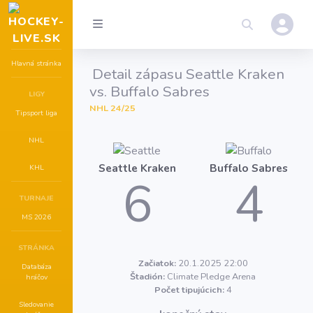
Hlavná stránka
Detail zápasu Seattle Kraken
vs. Buffalo Sabres
LIGY
NHL 24/25
Tipsport liga
NHL
Seattle Kraken
Buffalo Sabres
KHL
6
4
TURNAJE
MS 2026
STRÁNKA
Začiatok:
20.1.2025 22:00
Databáza
Štadión:
Climate Pledge Arena
hráčov
Počet tipujúcich:
4
Sledovanie