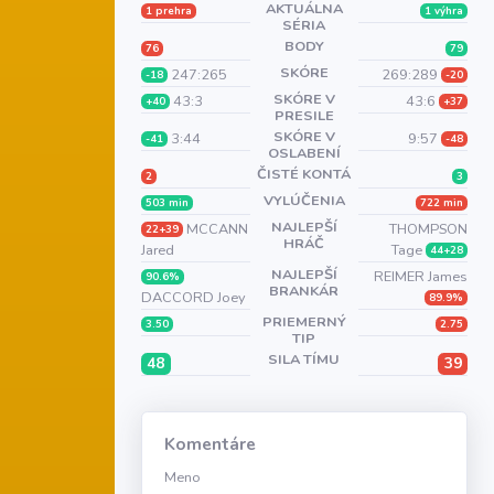
AKTUÁLNA
1 prehra
1 výhra
SÉRIA
BODY
76
79
SKÓRE
247:265
269:289
-18
-20
SKÓRE V
43:3
43:6
+40
+37
PRESILE
SKÓRE V
3:44
9:57
-41
-48
OSLABENÍ
ČISTÉ KONTÁ
2
3
VYLÚČENIA
503 min
722 min
NAJLEPŠÍ
MCCANN
THOMPSON
22+39
HRÁČ
Jared
Tage
44+28
NAJLEPŠÍ
REIMER James
90.6%
BRANKÁR
DACCORD Joey
89.9%
PRIEMERNÝ
3.50
2.75
TIP
SILA TÍMU
48
39
Komentáre
Meno