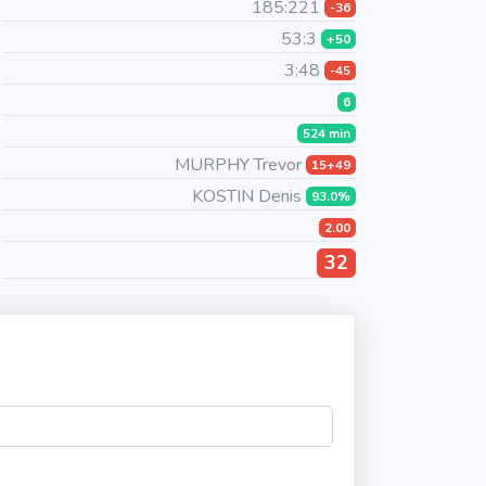
185:221
-36
53:3
+50
3:48
-45
6
524 min
MURPHY Trevor
15+49
KOSTIN Denis
93.0%
2.00
32