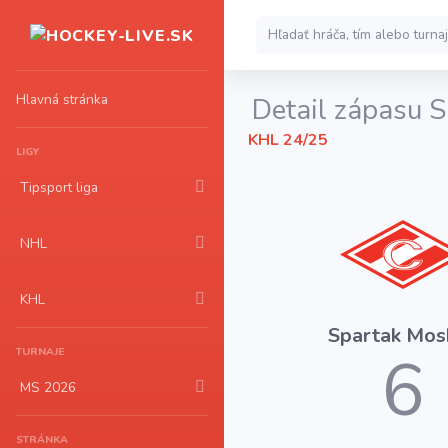
Hlavná stránka
Detail zápasu S
KHL 24/25
LIGY
Tipsport liga
NHL
KHL
Spartak Mos
6
TURNAJE
MS 2026
STRÁNKA