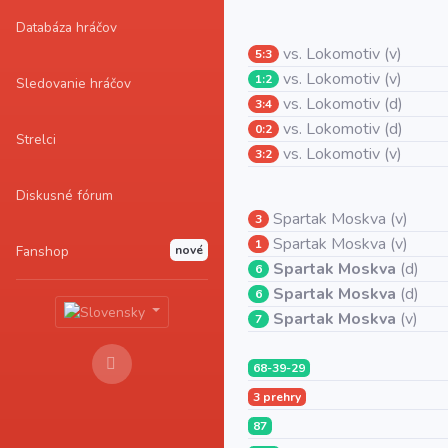
Databáza hráčov
vs. Lokomotiv (v)
5:3
vs. Lokomotiv (v)
1:2
Sledovanie hráčov
vs. Lokomotiv (d)
3:4
vs. Lokomotiv (d)
0:2
Strelci
vs. Lokomotiv (v)
3:2
Diskusné fórum
Spartak Moskva (v)
3
Spartak Moskva (v)
1
Fanshop
nové
Spartak Moskva
(d)
6
Spartak Moskva
(d)
6
Spartak Moskva
(v)
7
68-39-29
3 prehry
87