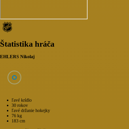
Štatistika hráča
EHLERS Nikolaj
ľavé krídlo
30 rokov
ľavé držanie hokejky
76 kg
183 cm