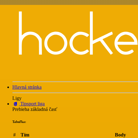
Hlavná stránka
Ligy
Tipsport liga
Prebieha základná časť
Tabuľka:
#
Tím
Body