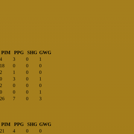
PIM
PPG
SHG
GWG
4
3
0
1
18
0
0
0
2
1
0
0
0
3
0
1
2
0
0
0
0
0
0
1
26
7
0
3
PIM
PPG
SHG
GWG
21
4
0
0