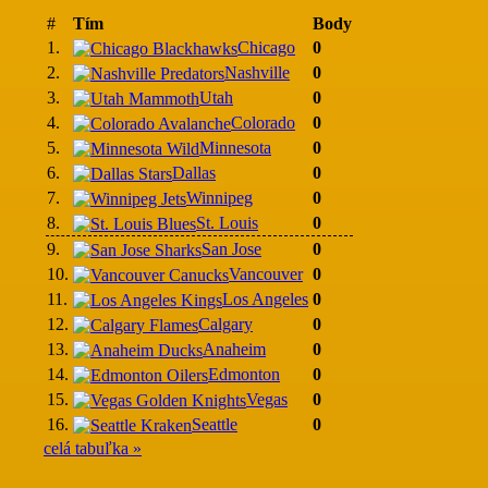
#
Tím
Body
1.
Chicago
0
2.
Nashville
0
3.
Utah
0
4.
Colorado
0
5.
Minnesota
0
6.
Dallas
0
7.
Winnipeg
0
8.
St. Louis
0
9.
San Jose
0
10.
Vancouver
0
11.
Los Angeles
0
12.
Calgary
0
13.
Anaheim
0
14.
Edmonton
0
15.
Vegas
0
16.
Seattle
0
celá tabuľka »