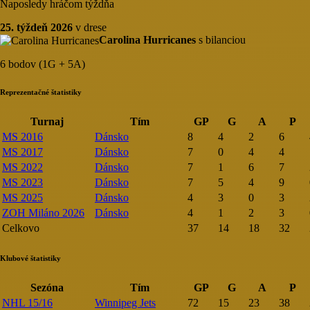
Naposledy hráčom týždňa
25. týždeň 2026
v drese
Carolina Hurricanes
s bilanciou
6 bodov (1G + 5A)
Reprezentačné štatistiky
Turnaj
Tím
GP
G
A
P
MS 2016
Dánsko
8
4
2
6
MS 2017
Dánsko
7
0
4
4
MS 2022
Dánsko
7
1
6
7
MS 2023
Dánsko
7
5
4
9
MS 2025
Dánsko
4
3
0
3
ZOH Miláno 2026
Dánsko
4
1
2
3
Celkovo
37
14
18
32
Klubové štatistiky
Sezóna
Tím
GP
G
A
P
NHL 15/16
Winnipeg Jets
72
15
23
38