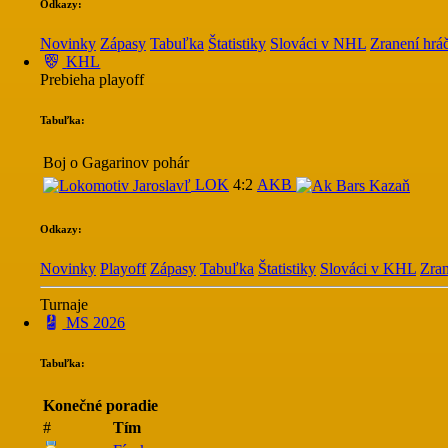
Odkazy:
Novinky
Zápasy
Tabuľka
Štatistiky
Slováci v NHL
Zranení hráč
KHL
Prebieha playoff
Tabuľka:
Boj o Gagarinov pohár
LOK
4:2
AKB
Odkazy:
Novinky
Playoff
Zápasy
Tabuľka
Štatistiky
Slováci v KHL
Zran
Turnaje
MS 2026
Tabuľka:
Konečné poradie
#
Tím