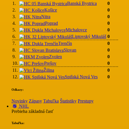
1.
Banská Bystrica
0
2.
Košice
0
3.
Nitra
0
4.
Poprad
0
5.
Michalovce
0
6.
Liptovský Mikuláš
0
7.
Trenčín
0
8.
Slovan
0
9.
Zvolen
0
10.
Prešov
0
11.
Žilina
0
12.
Spišská Nová Ves
0
Odkazy:
Novinky
Zápasy
Tabuľka
Štatistiky
Prestupy
NHL
Prebieha základná časť
Tabuľka: