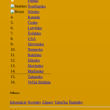
Fínsko
Švajčiarsko
Nórsko
4.
Kanada
5.
Česko
6.
Lotyšsko
7.
Švédsko
8.
USA
9.
Slovensko
10.
Nemecko
11.
Rakúsko
12.
Dánsko
13.
Slovinsko
14.
Maďarsko
15.
Taliansko
16.
Veľká Británia
Odkazy:
Informácie
Novinky
Zápasy
Tabuľka
Štatistiky