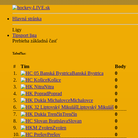
Hlavná stránka
Ligy
Tipsport liga
Prebieha základná časť
Tabuľka:
#
Tím
Body
1.
Banská Bystrica
0
2.
Košice
0
3.
Nitra
0
4.
Poprad
0
5.
Michalovce
0
6.
Liptovský Mikuláš
0
7.
Trenčín
0
8.
Slovan
0
9.
Zvolen
0
10.
Prešov
0