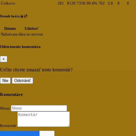
Celkovo
281
8120
7358
90.4%
762
2.8
8
8
Denník hráča
Dátum
Udalosť
Nahrávam dáta zo servera
Odstránenie komentára
×
Určite chcete zmazať tento komentár?
Nie
Odstrániť
Komentáre
Meno
Komentár