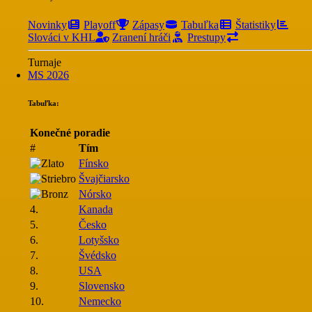
Novinky
Playoff
Zápasy
Tabuľka
Štatistiky
Slováci v KHL
Zranení hráči
Prestupy
Turnaje
MS 2026
Tabuľka:
Konečné poradie
#
Tím
Fínsko
Švajčiarsko
Nórsko
4.
Kanada
5.
Česko
6.
Lotyšsko
7.
Švédsko
8.
USA
9.
Slovensko
10.
Nemecko