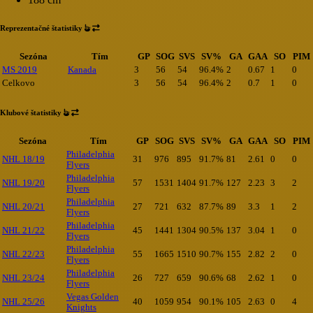
Reprezentačné štatistiky
Sezóna
Tím
GP
SOG
SVS
SV%
GA
GAA
SO
PIM
MS 2019
Kanada
3
56
54
96.4%
2
0.67
1
0
Celkovo
3
56
54
96.4%
2
0.7
1
0
Klubové štatistiky
Sezóna
Tím
GP
SOG
SVS
SV%
GA
GAA
SO
PIM
Philadelphia
NHL 18/19
31
976
895
91.7%
81
2.61
0
0
Flyers
Philadelphia
NHL 19/20
57
1531
1404
91.7%
127
2.23
3
2
Flyers
Philadelphia
NHL 20/21
27
721
632
87.7%
89
3.3
1
2
Flyers
Philadelphia
NHL 21/22
45
1441
1304
90.5%
137
3.04
1
0
Flyers
Philadelphia
NHL 22/23
55
1665
1510
90.7%
155
2.82
2
0
Flyers
Philadelphia
NHL 23/24
26
727
659
90.6%
68
2.62
1
0
Flyers
Vegas Golden
NHL 25/26
40
1059
954
90.1%
105
2.63
0
4
Knights