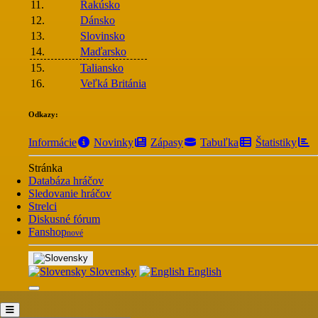
11.
Rakúsko
12.
Dánsko
13.
Slovinsko
14.
Maďarsko
15.
Taliansko
16.
Veľká Británia
Odkazy:
Informácie
Novinky
Zápasy
Tabuľka
Štatistiky
Stránka
Databáza hráčov
Sledovanie hráčov
Strelci
Diskusné fórum
Fanshop
nové
Slovensky
English