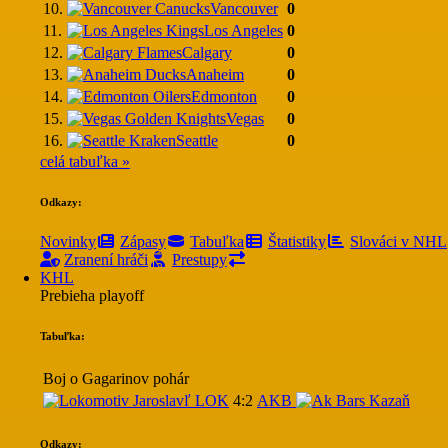
10.
Vancouver
0
11.
Los Angeles
0
12.
Calgary
0
13.
Anaheim
0
14.
Edmonton
0
15.
Vegas
0
16.
Seattle
0
celá tabuľka »
Odkazy:
Novinky
Zápasy
Tabuľka
Štatistiky
Slováci v NHL
Zranení hráči
Prestupy
KHL
Prebieha playoff
Tabuľka:
Boj o Gagarinov pohár
LOK
4:2
AKB
Odkazy: