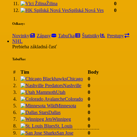
11.
Žilina
0
12.
Spišská Nová Ves
0
Odkazy:
Novinky
Zápasy
Tabuľka
Štatistiky
Prestupy
NHL
Prebieha základná časť
Tabuľka:
#
Tím
Body
1.
Chicago
0
2.
Nashville
0
3.
Utah
0
4.
Colorado
0
5.
Minnesota
0
6.
Dallas
0
7.
Winnipeg
0
8.
St. Louis
0
9.
San Jose
0