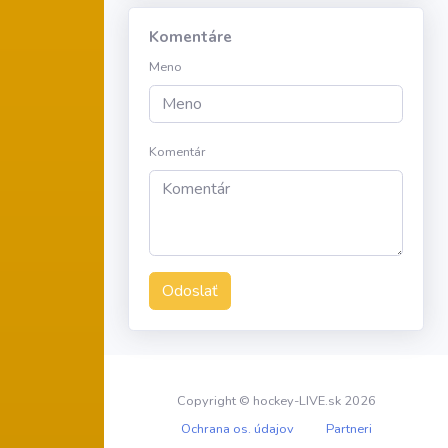
Komentáre
Meno
Komentár
Odoslať
Copyright © hockey-LIVE.sk 2026
Ochrana os. údajov
Partneri