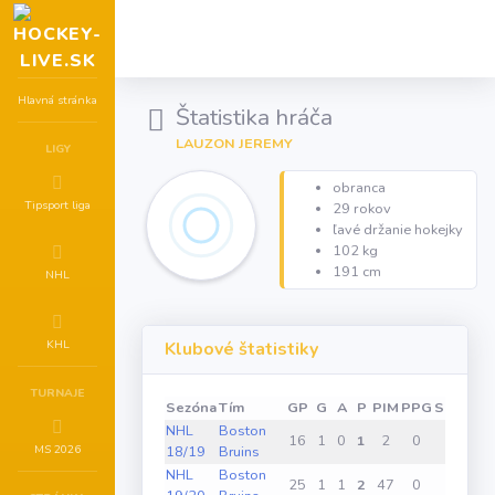
Hlavná stránka
Štatistika hráča
LAUZON JEREMY
LIGY
obranca
Tipsport liga
29 rokov
ľavé držanie hokejky
102 kg
191 cm
NHL
KHL
Klubové štatistiky
TURNAJE
Sezóna
Tím
GP
G
A
P
PIM
PPG
SHG
GW
NHL
Boston
16
1
0
1
2
0
0
1
MS 2026
18/19
Bruins
NHL
Boston
25
1
1
2
47
0
0
0