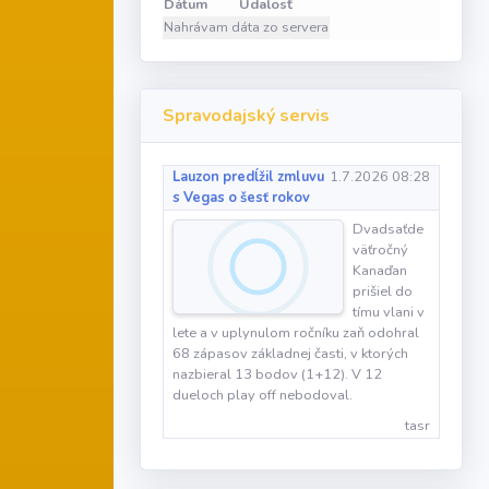
Dátum
Udalosť
Nahrávam dáta zo servera
Spravodajský servis
Lauzon predĺžil zmluvu
1.7.2026 08:28
s Vegas o šesť rokov
Dvadsaťde
väťročný
Kanaďan
prišiel do
tímu vlani v
lete a v uplynulom ročníku zaň odohral
68 zápasov základnej časti, v ktorých
nazbieral 13 bodov (1+12). V 12
dueloch play off nebodoval.
tasr