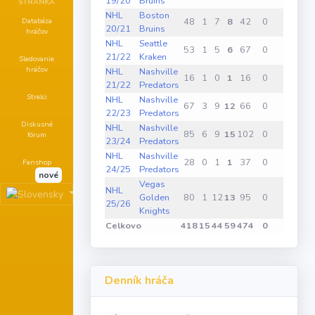
19/20
Bruins
STRÁNKA
NHL
Boston
Databáza
48
1
7
8
42
0
0
0
20/21
Bruins
hráčov
NHL
Seattle
53
1
5
6
67
0
0
0
21/22
Kraken
Sledovanie
hráčov
NHL
Nashville
16
1
0
1
16
0
0
0
21/22
Predators
Strelci
NHL
Nashville
67
3
9
12
66
0
0
0
22/23
Predators
Diskusné
NHL
Nashville
85
6
9
15
102
0
0
0
fórum
23/24
Predators
NHL
Nashville
28
0
1
1
37
0
0
0
Fanshop
24/25
Predators
nové
Vegas
NHL
Golden
80
1
12
13
95
0
0
0
25/26
Knights
Celkovo
418
15
44
59
474
0
0
1
Denník hráča